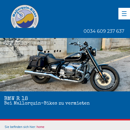
DE
EN
ES
0034 609 237 637
1
von
6
BMW R 18
Bei Mallorquin-Bikes zu vermieten
Sie befinden sich hier:
home