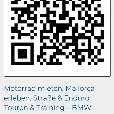
Motorrad mieten, Mallorca
erleben. Straße & Enduro,
Touren & Training – BMW,