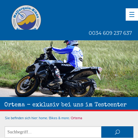
DE
EN
ES
0034 609 237 637
1
von
1
Ortema - exklusiv bei uns im Testcenter
Sie befinden sich hier:
home
Bikes & more
Ortema