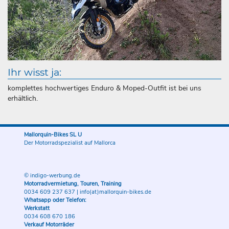
Ihr wisst ja:
komplettes hochwertiges Enduro & Moped-Outfit ist bei uns
erhältlich.
Mallorquin-Bikes SL U
Der Motorradspezialist auf Mallorca
© indigo-werbung.de
Motorradvermietung, Touren, Training
0034 609 237 637
|
info(at)mallorquin-bikes.de
Whatsapp oder Telefon:
Werkstatt
0034 608 670 186
Verkauf Motorräder