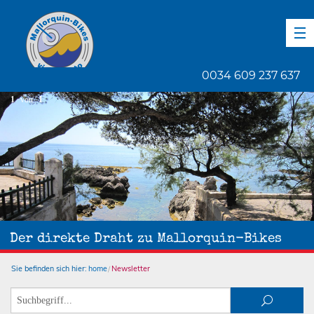
DE
EN
ES
0034 609 237 637
1
von
1
Der direkte Draht zu Mallorquin-Bikes
Sie befinden sich hier:
home
Newsletter