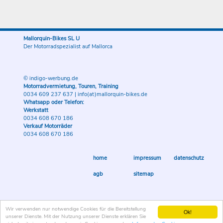
Mallorquin-Bikes SL U
Der Motorradspezialist auf Mallorca
© indigo-werbung.de
Motorradvermietung, Touren, Training
0034 609 237 637
|
info(at)mallorquin-bikes.de
Whatsapp oder Telefon:
Werkstatt
0034 608 670 186
Verkauf Motorräder
0034 608 670 186
home
impressum
datenschutz
agb
sitemap
Wir verwenden nur notwendige Cookies für die Bereitstellung
Ok!
unserer Dienste. Mit der Nutzung unserer Dienste erklären Sie