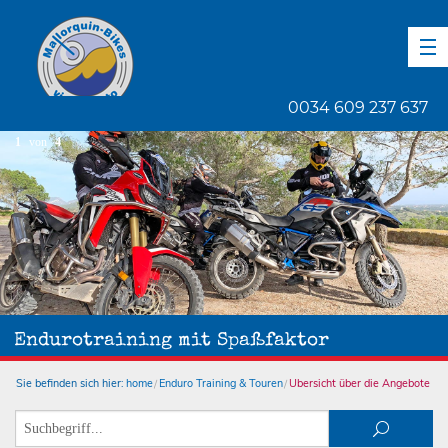
DE
EN
ES
0034 609 237 637
1
von
4
Endurotraining mit Spaßfaktor
Sie befinden sich hier:
home
Enduro Training & Touren
Übersicht über die Angebote