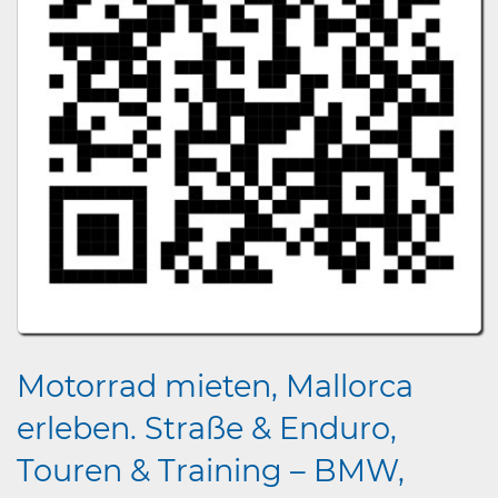
Motorrad mieten, Mallorca
erleben. Straße & Enduro,
Touren & Training – BMW,