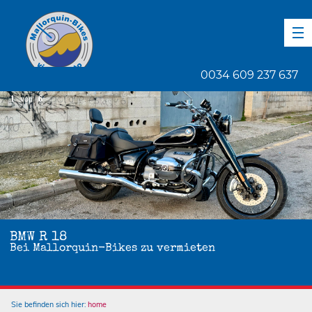
DE
EN
ES
0034 609 237 637
1
von
6
BMW R 18
Bei Mallorquin-Bikes zu vermieten
Sie befinden sich hier:
home