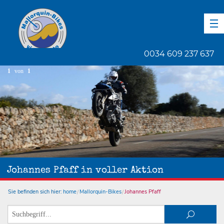
DE
EN
ES
0034 609 237 637
1
von
1
Johannes Pfaff in voller Aktion
Sie befinden sich hier:
home
Mallorquin-Bikes
Johannes Pfaff