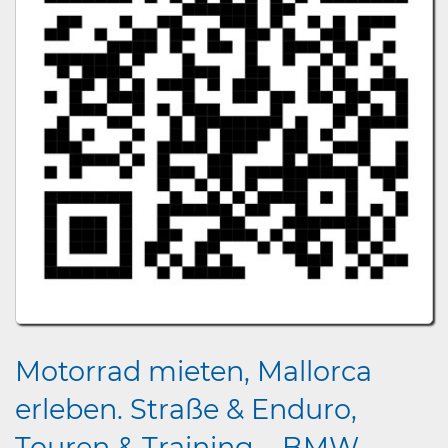
Motorrad mieten, Mallorca
erleben. Straße & Enduro,
Touren & Training – BMW,