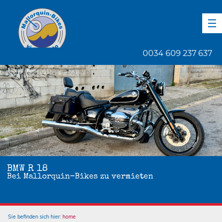
DE
EN
ES
0034 609 237 637
1
von
6
BMW R 18
Bei Mallorquin-Bikes zu vermieten
Sie befinden sich hier:
home