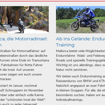
ca, die Motorradinsel:
Ab ins Gelände: Endu
n
Training
Straßen für Motorradfahrer: auf
Mallorca bietet viele Möglichkeite
ebenstraßen durch das ländliche
Endurofahrer. Wald- und Feldweg
 Kurven ohne Ende im Tramuntana
Roads und spezielle Trainingsgel
 Fahrbahnen für flotte Fahrer
Wichtig ist uns allerdings, dass w
h die Insel. Auf unseren
Natur nicht zerstören.
uren zeigen wir euch unsere
Wir bieten euch Endurotraining a
strecken.
Reiseenduros von BMW und KTM
start im Januar, nochmal
Natürlich angepasst an euer Fahr
luft Schnuppern im November
in kleinen Gruppen. Für alle, die 
ber oder einfach volle Kanne
besonderes suchen, haben wir a
 der "schönsten Insel der Welt":
Individualtrainings.
n euch zu jeder Jahreszeit