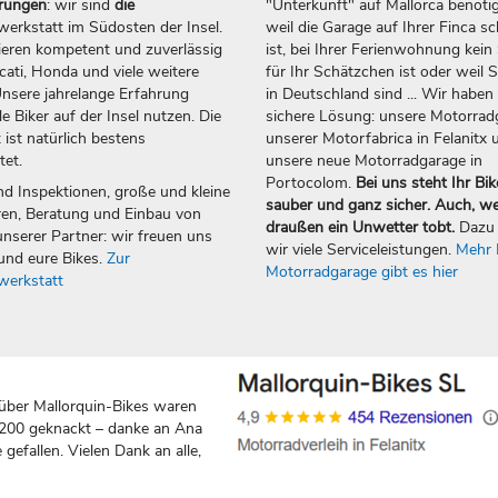
erungen
: wir sind
die
"Unterkunft" auf Mallorca benötig
erkstatt im Südosten der Insel.
weil die Garage auf Ihrer Finca sc
ieren kompetent und zuverlässig
ist, bei Ihrer Ferienwohnung kein 
ti, Honda und viele weitere
für Ihr Schätzchen ist oder weil S
nsere jahrelange Erfahrung
in Deutschland sind ... Wir haben 
e Biker auf der Insel nutzen. Die
sichere Lösung: unsere Motorrad
 ist natürlich bestens
unserer Motorfabrica in Felanitx 
tet.
unsere neue Motorradgarage in
Portocolom.
Bei uns steht Ihr Bik
nd Inspektionen, große und kleine
sauber und ganz sicher. Auch, w
en, Beratung und Einbau von
draußen ein Unwetter tobt.
Dazu 
nserer Partner: wir freuen uns
wir viele Serviceleistungen.
Mehr 
und eure Bikes.
Zur
Motorradgarage gibt es hier
werkstatt
über Mallorquin-Bikes waren
 200 geknackt – danke an Ana
gefallen. Vielen Dank an alle,