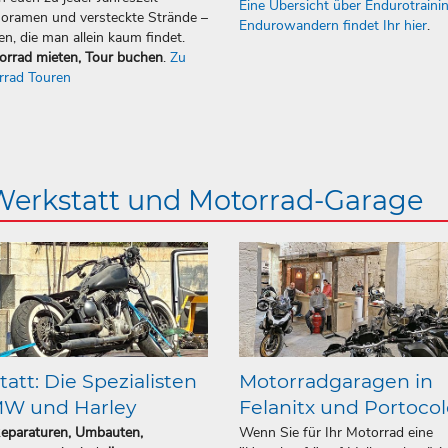
Eine Übersicht über Endurotraini
oramen und versteckte Strände –
Endurowandern findet Ihr hier
.
en, die man allein kaum findet.
orrad mieten, Tour buchen
.
Zu
rrad Touren
 Werkstatt und Motorrad-Garage
att: Die Spezialisten
Motorradgaragen in
MW und Harley
Felanitx und Portoco
Reparaturen, Umbauten,
Wenn Sie für Ihr Motorrad eine