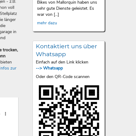
en - z.B.
Bikes von Mallorquin haben uns
hon voll
sehr gute Dienste geleistet. Es
Stellplatz
war von [...]
ie länger
mehr dazu
die
garage in
und
Kontaktiert uns über
e trocken,
Whatsapp
enn
Einfach auf den Link klicken
bieten
--> Whatsapp
Infos zur
Oder den QR-Code scannen