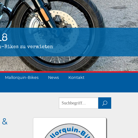
18
n-Bikes zu vermieten
Mallorquin-Bikes
News
Kontakt
 &