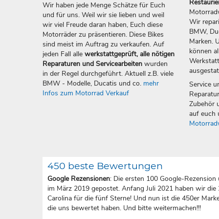
Restauri
Wir haben jede Menge Schätze für Euch
Motorradw
und für uns. Weil wir sie lieben und weil
Wir repar
wir viel Freude daran haben, Euch diese
BMW, Duca
Motorräder zu präsentieren. Diese Bikes
Marken. U
sind meist im Auftrag zu verkaufen. Auf
können all
jeden Fall alle
werkstattgeprüft, alle nötigen
Werkstatt
Reparaturen und Servicearbeiten
wurden
ausgestat
in der Regel durchgeführt. Aktuell z.B. viele
BMW - Modelle, Ducatis und co.
mehr
Service u
Infos zum Motorrad Verkauf
Reparatur
Zubehör u
auf euch 
Motorrad
450 beste Bewertungen
Google Rezensionen
: Die ersten 100 Google-Rezension 
im März 2019 gepostet. Anfang Juli 2021 haben wir die
Carolina für die fünf Sterne! Und nun ist die 450er Marke 
die uns bewertet haben. Und bitte weitermachen!!!