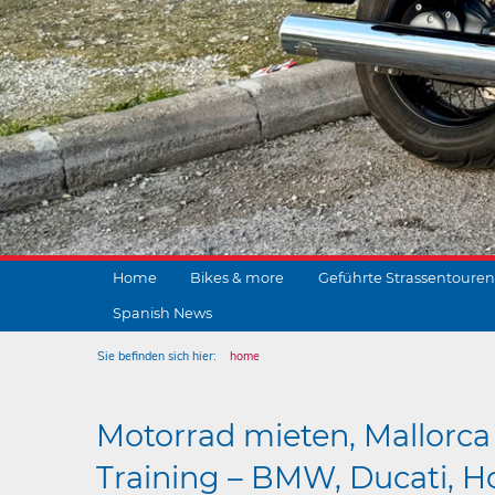
Home
Bikes & more
Geführte Strassentouren
Spanish News
Sie befinden sich hier:
home
Motorrad mieten, Mallorca 
Training – BMW, Ducati, Ho