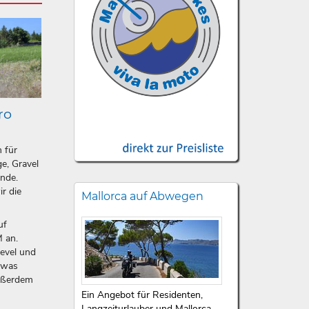
ro
n für
e, Gravel
ände.
ir die
Mallorca auf Abwegen
uf
 an.
level und
etwas
ußerdem
Ein Angebot für Residenten,
Langzeiturlauber und Mallorca-