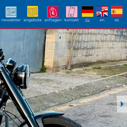
newsletter
angebote
anfragen
kontakt
de
en
es