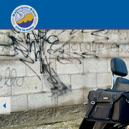
1
von
6