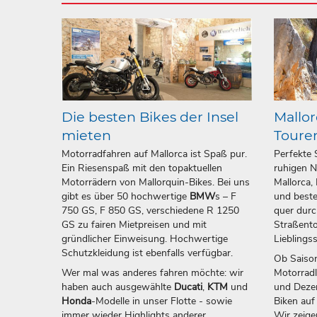
Die besten Bikes der Insel
Mallor
mieten
Toure
Motorradfahren auf Mallorca ist Spaß pur.
Perfekte 
Ein Riesenspaß mit den topaktuellen
ruhigen N
Motorrädern von Mallorquin-Bikes. Bei uns
Mallorca,
gibt es über 50 hochwertige
BMW
s – F
und beste
750 GS, F 850 GS, verschiedene R 1250
quer durc
GS zu fairen Mietpreisen und mit
Straßento
gründlicher Einweisung. Hochwertige
Lieblings
Schutzkleidung ist ebenfalls verfügbar.
Ob Saison
Wer mal was anderes fahren möchte: wir
Motorrad
haben auch ausgewählte
Ducati
,
KTM
und
und Dezem
Honda
-Modelle in unser Flotte - sowie
Biken auf
immer wieder Highlights anderer
Wir zeige