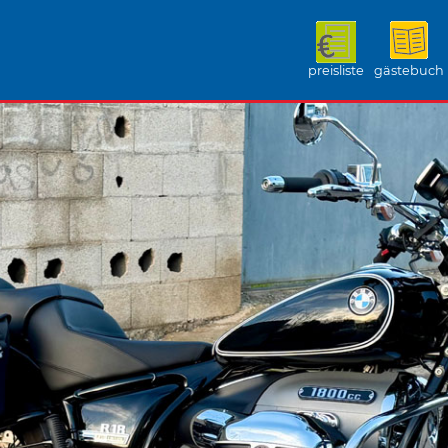
preisliste
gästebuch