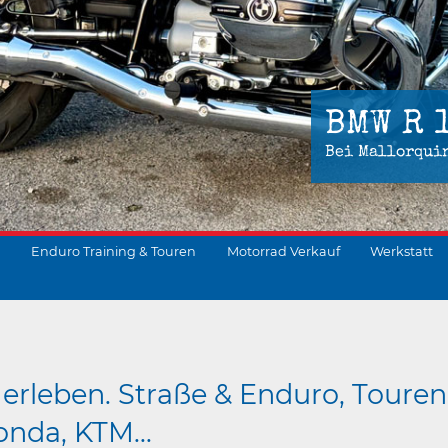
BMW R 
Bei Mallorqui
Enduro Training & Touren
Motorrad Verkauf
Werkstatt
suchen
erleben. Straße & Enduro, Touren
nda, KTM...