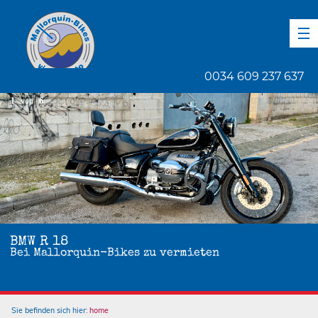
DE
EN
ES
0034 609 237 637
1
von
6
BMW R 18
Bei Mallorquin-Bikes zu vermieten
Sie befinden sich hier:
home