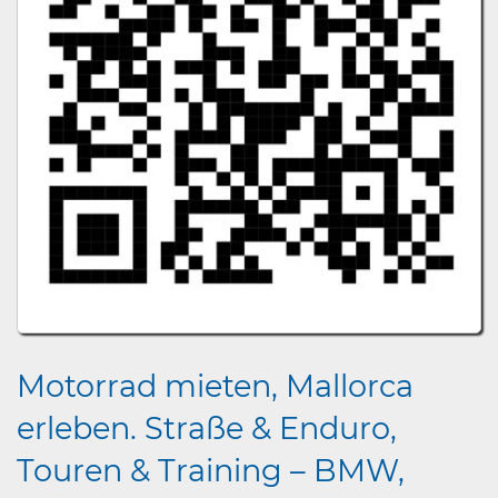
Motorrad mieten, Mallorca
erleben. Straße & Enduro,
Touren & Training – BMW,