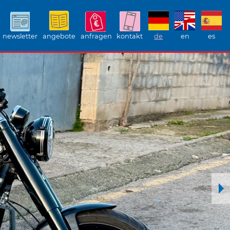
newsletter
angebote
anfragen
kontakt
de
en
es