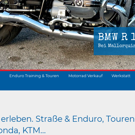
BMW R 
Bei Mallorqui
Enduro Training & Touren
Motorrad Verkauf
Werkstatt
suchen
erleben. Straße & Enduro, Touren
nda, KTM...