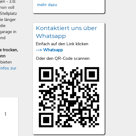
en - z.B.
mehr dazu
hon voll
Stellplatz
ie länger
die
Kontaktiert uns über
garage in
Whatsapp
und
Einfach auf den Link klicken
--> Whatsapp
e trocken,
enn
Oder den QR-Code scannen
bieten
Infos zur