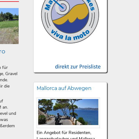
ro
n für
e, Gravel
ände.
ir die
Mallorca auf Abwegen
uf
 an.
level und
etwas
ußerdem
Ein Angebot für Residenten,
Langzeiturlauber und Mallorca-