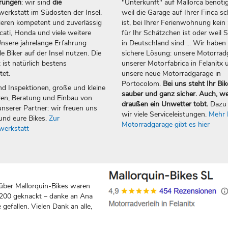
erungen
: wir sind
die
"Unterkunft" auf Mallorca benötig
erkstatt im Südosten der Insel.
weil die Garage auf Ihrer Finca sc
ieren kompetent und zuverlässig
ist, bei Ihrer Ferienwohnung kein 
ti, Honda und viele weitere
für Ihr Schätzchen ist oder weil S
nsere jahrelange Erfahrung
in Deutschland sind ... Wir haben 
e Biker auf der Insel nutzen. Die
sichere Lösung: unsere Motorrad
 ist natürlich bestens
unserer Motorfabrica in Felanitx 
tet.
unsere neue Motorradgarage in
Portocolom.
Bei uns steht Ihr Bik
nd Inspektionen, große und kleine
sauber und ganz sicher. Auch, w
en, Beratung und Einbau von
draußen ein Unwetter tobt.
Dazu 
nserer Partner: wir freuen uns
wir viele Serviceleistungen.
Mehr 
und eure Bikes.
Zur
Motorradgarage gibt es hier
werkstatt
über Mallorquin-Bikes waren
 200 geknackt – danke an Ana
gefallen. Vielen Dank an alle,