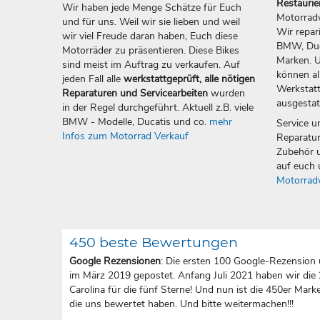
Restauri
Wir haben jede Menge Schätze für Euch
Motorradw
und für uns. Weil wir sie lieben und weil
Wir repar
wir viel Freude daran haben, Euch diese
BMW, Duca
Motorräder zu präsentieren. Diese Bikes
Marken. U
sind meist im Auftrag zu verkaufen. Auf
können all
jeden Fall alle
werkstattgeprüft, alle nötigen
Werkstatt
Reparaturen und Servicearbeiten
wurden
ausgestat
in der Regel durchgeführt. Aktuell z.B. viele
BMW - Modelle, Ducatis und co.
mehr
Service u
Infos zum Motorrad Verkauf
Reparatur
Zubehör u
auf euch 
Motorrad
450 beste Bewertungen
Google Rezensionen
: Die ersten 100 Google-Rezension 
im März 2019 gepostet. Anfang Juli 2021 haben wir die
Carolina für die fünf Sterne! Und nun ist die 450er Marke 
die uns bewertet haben. Und bitte weitermachen!!!