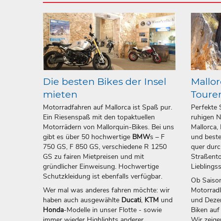
Die besten Bikes der Insel
Mallor
mieten
Toure
Motorradfahren auf Mallorca ist Spaß pur.
Perfekte 
Ein Riesenspaß mit den topaktuellen
ruhigen N
Motorrädern von Mallorquin-Bikes. Bei uns
Mallorca,
gibt es über 50 hochwertige
BMW
s – F
und beste
750 GS, F 850 GS, verschiedene R 1250
quer durc
GS zu fairen Mietpreisen und mit
Straßento
gründlicher Einweisung. Hochwertige
Lieblings
Schutzkleidung ist ebenfalls verfügbar.
Ob Saison
Wer mal was anderes fahren möchte: wir
Motorrad
haben auch ausgewählte
Ducati
,
KTM
und
und Dezem
Honda
-Modelle in unser Flotte - sowie
Biken auf
immer wieder Highlights anderer
Wir zeige