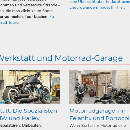
Eine Übersicht über Endurotraini
oramen und versteckte Strände –
Endurowandern findet Ihr hier
.
en, die man allein kaum findet.
orrad mieten, Tour buchen
.
Zu
rrad Touren
 Werkstatt und Motorrad-Garage
att: Die Spezialisten
Motorradgaragen in
MW und Harley
Felanitx und Portoco
Reparaturen, Umbauten,
Wenn Sie für Ihr Motorrad eine