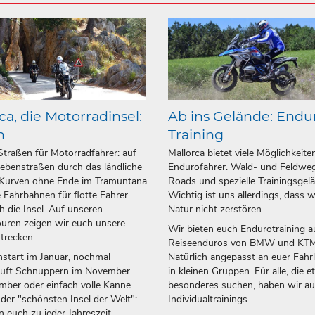
ca, die Motorradinsel:
Ab ins Gelände: Endu
n
Training
Straßen für Motorradfahrer: auf
Mallorca bietet viele Möglichkeite
ebenstraßen durch das ländliche
Endurofahrer. Wald- und Feldweg
 Kurven ohne Ende im Tramuntana
Roads und spezielle Trainingsgel
 Fahrbahnen für flotte Fahrer
Wichtig ist uns allerdings, dass w
h die Insel. Auf unseren
Natur nicht zerstören.
uren zeigen wir euch unsere
Wir bieten euch Endurotraining a
strecken.
Reiseenduros von BMW und KTM
start im Januar, nochmal
Natürlich angepasst an euer Fahr
luft Schnuppern im November
in kleinen Gruppen. Für alle, die 
ber oder einfach volle Kanne
besonderes suchen, haben wir a
 der "schönsten Insel der Welt":
Individualtrainings.
n euch zu jeder Jahreszeit