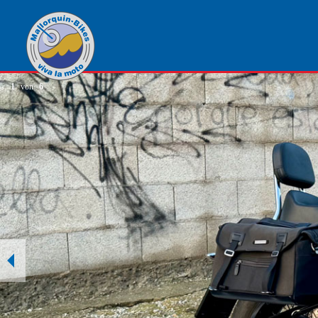
1
von
6