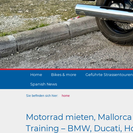
Home
Bikes & more
Geführte Strassentouren
Spanish News
Sie befinden sich hier:
home
Motorrad mieten, Mallorca 
Training – BMW, Ducati, Ho