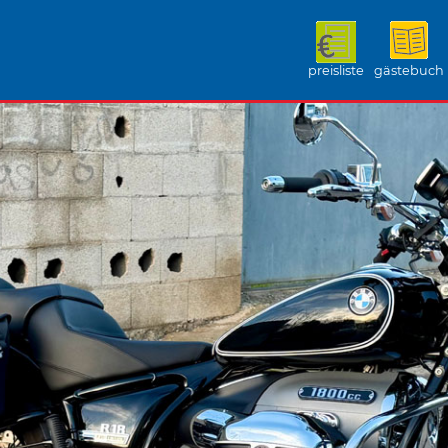
preisliste
gästebuch