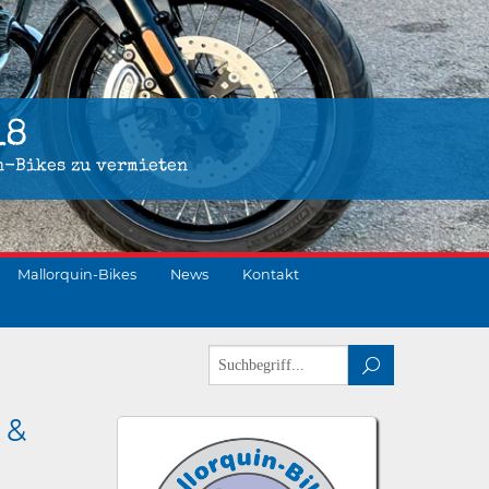
18
n-Bikes zu vermieten
Mallorquin-Bikes
News
Kontakt
 &