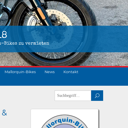
18
n-Bikes zu vermieten
Mallorquin-Bikes
News
Kontakt
 &