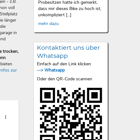
en - z.B.
Probesitzen hatte ich gemerkt,
hon voll
dass mir dieses Bike zu hoch ist,
Stellplatz
unkompliziert [...]
ie länger
mehr dazu
die
garage in
und
Kontaktiert uns über
e trocken,
Whatsapp
enn
Einfach auf den Link klicken
bieten
--> Whatsapp
Infos zur
Oder den QR-Code scannen