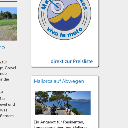
ro
n für
e, Gravel
ände.
ir die
Mallorca auf Abwegen
uf
 an.
level und
etwas
ußerdem
Ein Angebot für Residenten,
Langzeiturlauber und Mallorca-