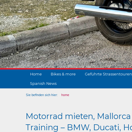
Home
Bikes & more
Geführte Strassentouren
Spanish News
Sie befinden sich hier:
home
Motorrad mieten, Mallorca 
Training – BMW, Ducati, Ho