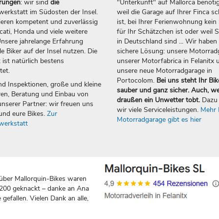
erungen
: wir sind
die
"Unterkunft" auf Mallorca benötig
erkstatt im Südosten der Insel.
weil die Garage auf Ihrer Finca sc
ieren kompetent und zuverlässig
ist, bei Ihrer Ferienwohnung kein 
ti, Honda und viele weitere
für Ihr Schätzchen ist oder weil S
nsere jahrelange Erfahrung
in Deutschland sind ... Wir haben 
e Biker auf der Insel nutzen. Die
sichere Lösung: unsere Motorrad
 ist natürlich bestens
unserer Motorfabrica in Felanitx 
tet.
unsere neue Motorradgarage in
Portocolom.
Bei uns steht Ihr Bik
nd Inspektionen, große und kleine
sauber und ganz sicher. Auch, w
en, Beratung und Einbau von
draußen ein Unwetter tobt.
Dazu 
nserer Partner: wir freuen uns
wir viele Serviceleistungen.
Mehr 
und eure Bikes.
Zur
Motorradgarage gibt es hier
werkstatt
über Mallorquin-Bikes waren
 200 geknackt – danke an Ana
gefallen. Vielen Dank an alle,