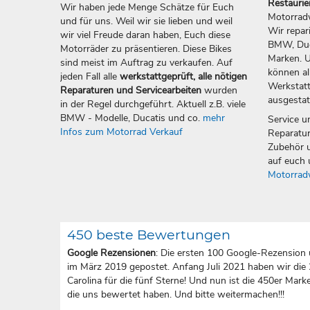
Restauri
Wir haben jede Menge Schätze für Euch
Motorradw
und für uns. Weil wir sie lieben und weil
Wir repar
wir viel Freude daran haben, Euch diese
BMW, Duca
Motorräder zu präsentieren. Diese Bikes
Marken. U
sind meist im Auftrag zu verkaufen. Auf
können all
jeden Fall alle
werkstattgeprüft, alle nötigen
Werkstatt
Reparaturen und Servicearbeiten
wurden
ausgestat
in der Regel durchgeführt. Aktuell z.B. viele
BMW - Modelle, Ducatis und co.
mehr
Service u
Infos zum Motorrad Verkauf
Reparatur
Zubehör u
auf euch 
Motorrad
450 beste Bewertungen
Google Rezensionen
: Die ersten 100 Google-Rezension 
im März 2019 gepostet. Anfang Juli 2021 haben wir die
Carolina für die fünf Sterne! Und nun ist die 450er Marke 
die uns bewertet haben. Und bitte weitermachen!!!