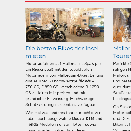
Die besten Bikes der Insel
Mallor
mieten
Toure
Motorradfahren auf Mallorca ist Spaß pur.
Perfekte 
Ein Riesenspaß mit den topaktuellen
ruhigen N
Motorrädern von Mallorquin-Bikes. Bei uns
Mallorca,
gibt es über 50 hochwertige
BMW
s – F
und beste
750 GS, F 850 GS, verschiedene R 1250
quer durc
GS zu fairen Mietpreisen und mit
Straßento
gründlicher Einweisung. Hochwertige
Lieblings
Schutzkleidung ist ebenfalls verfügbar.
Ob Saison
Wer mal was anderes fahren möchte: wir
Motorrad
haben auch ausgewählte
Ducati
,
KTM
und
und Dezem
Honda
-Modelle in unser Flotte - sowie
Biken auf
immer wieder Highlights anderer
Wir zeige