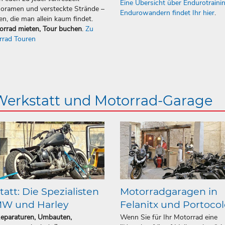
Eine Übersicht über Endurotraini
oramen und versteckte Strände –
Endurowandern findet Ihr hier
.
en, die man allein kaum findet.
orrad mieten, Tour buchen
.
Zu
rrad Touren
 Werkstatt und Motorrad-Garage
att: Die Spezialisten
Motorradgaragen in
MW und Harley
Felanitx und Portoco
Reparaturen, Umbauten,
Wenn Sie für Ihr Motorrad eine