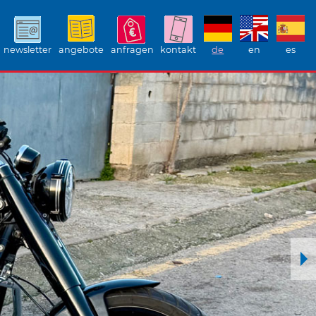
newsletter
angebote
anfragen
kontakt
de
en
es