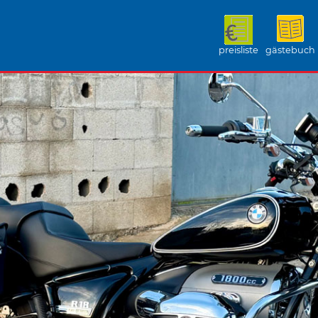
preisliste
gästebuch