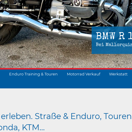
BMW R 
Bei Mallorqui
Enduro Training & Touren
Motorrad Verkauf
Werkstatt
suchen
erleben. Straße & Enduro, Touren
nda, KTM...