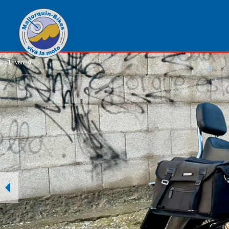
1
von
6