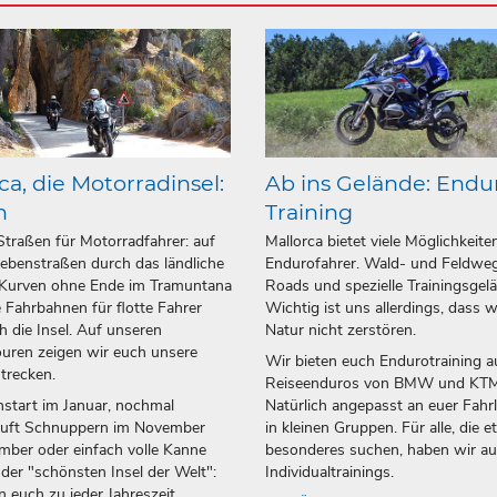
ca, die Motorradinsel:
Ab ins Gelände: Endu
n
Training
Straßen für Motorradfahrer: auf
Mallorca bietet viele Möglichkeite
ebenstraßen durch das ländliche
Endurofahrer. Wald- und Feldweg
 Kurven ohne Ende im Tramuntana
Roads und spezielle Trainingsgel
 Fahrbahnen für flotte Fahrer
Wichtig ist uns allerdings, dass w
h die Insel. Auf unseren
Natur nicht zerstören.
uren zeigen wir euch unsere
Wir bieten euch Endurotraining a
strecken.
Reiseenduros von BMW und KTM
start im Januar, nochmal
Natürlich angepasst an euer Fahr
luft Schnuppern im November
in kleinen Gruppen. Für alle, die 
ber oder einfach volle Kanne
besonderes suchen, haben wir a
 der "schönsten Insel der Welt":
Individualtrainings.
n euch zu jeder Jahreszeit