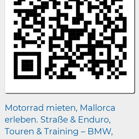
Motorrad mieten, Mallorca
erleben. Straße & Enduro,
Touren & Training – BMW,