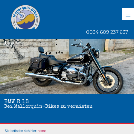
DE
EN
ES
0034 609 237 637
1
von
6
BMW R 18
Bei Mallorquin-Bikes zu vermieten
Sie befinden sich hier:
home