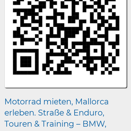
Motorrad mieten, Mallorca
erleben. Straße & Enduro,
Touren & Training – BMW,