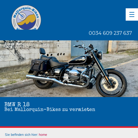
DE
EN
ES
0034 609 237 637
1
von
6
BMW R 18
Bei Mallorquin-Bikes zu vermieten
Sie befinden sich hier:
home