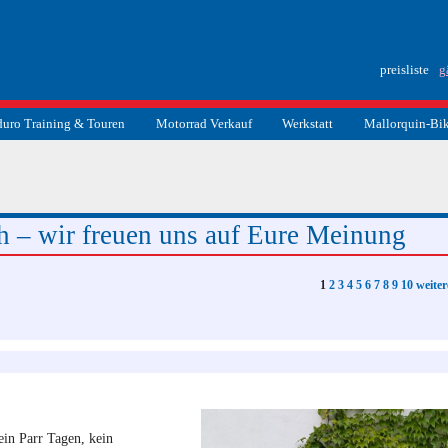
preisliste
g
uro Training & Touren
Motorrad Verkauf
Werkstatt
Mallorquin-Bi
suchen
 – wir freuen uns auf Eure Meinung
1
2
3
4
5
6
7
8
9
10
weiter
ein Parr Tagen, kein