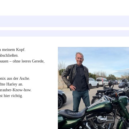
in meinem Kopf.
abschließen.
bauen – ohne leeres Gerede,
nix aus der Asche.
chte Harley an.
Schrauber‑Know‑how.
t hier richtig.