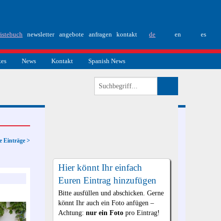
ästebuch
newsletter
angebote
anfragen
kontakt
de
en
es
kes
News
Kontakt
Spanish News
e Einträge >
Hier könnt Ihr einfach
Euren Eintrag hinzufügen
Bitte ausfüllen und abschicken. Gerne
könnt Ihr auch ein Foto anfügen –
Achtung:
nur ein Foto
pro Eintrag!