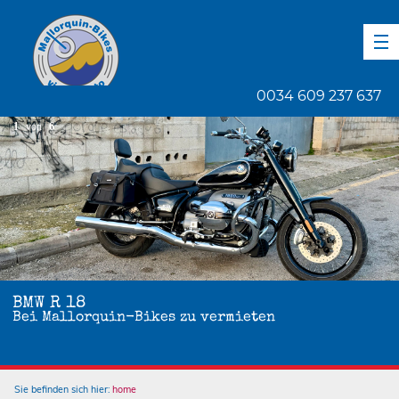
DE
EN
ES
0034 609 237 637
1
von
6
BMW R 18
Bei Mallorquin-Bikes zu vermieten
Sie befinden sich hier:
home