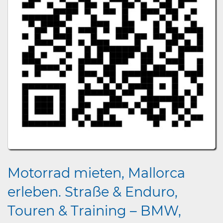
Motorrad mieten, Mallorca
erleben. Straße & Enduro,
Touren & Training – BMW,