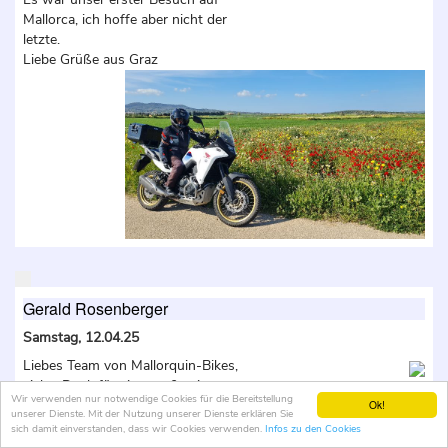
Mallorca, ich hoffe aber nicht der
letzte.
Liebe Grüße aus Graz
Gerald Rosenberger
Samstag, 12.04.25
Liebes Team von Mallorquin-Bikes,
vielen Dank für eine großartige
Wir verwenden nur notwendige Cookies für die Bereitstellung
Woche! Ich konnte drei verschiedene
Ok!
unserer Dienste. Mit der Nutzung unserer Dienste erklären Sie
Motorräder testen (1250 GS, Afrika
sich damit einverstanden, dass wir Cookies verwenden.
Infos zu den Cookies
Twin, R12) und habe jede Kurve