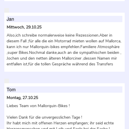
Jan
Mittwoch, 29.10.25
Also,ich schreibe normalerweise keine Rezessionen.Aber in
diesem Fall ,für alle die ein Motorrad mieten wollen auf Mallorca,
kann ich nur Mallorquin-bikes empfehlen.Familiere Atmosphäre
,super Bikes.Nochmal danke,auch an die sympathischen beiden ,
Jochen und den netten älteren Mallorciner ,dessen Namen mir
entfallen ist,für die tollen Gespräche während des Transfers
Tom
Montag, 27.10.25
Liebes Team von Mallorquin-Bikes !
Vielen Dank für die unvergesslichen Tage !
Ihr habt mich mit offenen Herzen empfangen; ihr seid echte
Herzensmenschen und mit Leib und Seele bei der Sache !