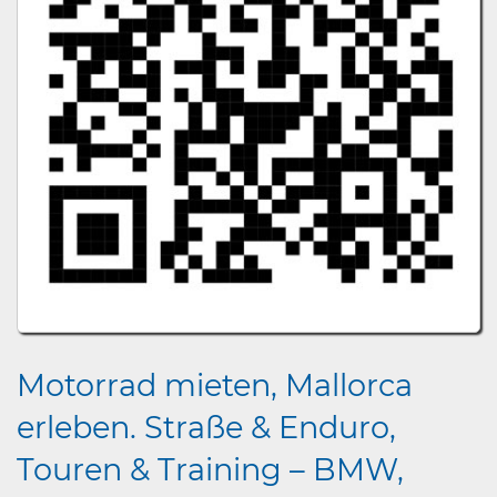
Motorrad mieten, Mallorca
erleben. Straße & Enduro,
Touren & Training – BMW,