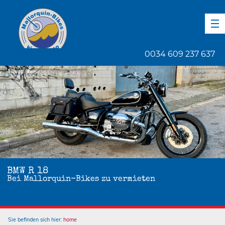
DE
EN
ES
0034 609 237 637
1
von
6
BMW R 18
Bei Mallorquin-Bikes zu vermieten
Sie befinden sich hier:
home