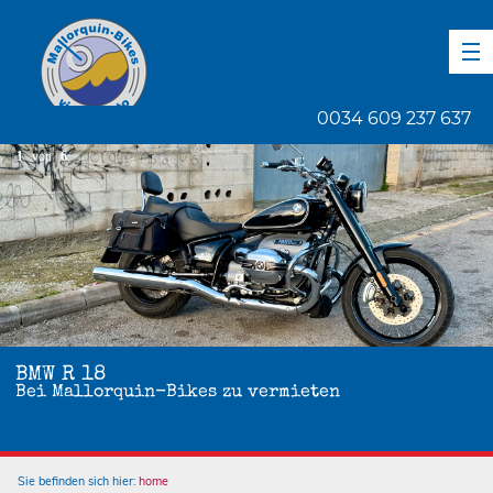
DE
EN
ES
0034 609 237 637
1
von
6
BMW R 18
Bei Mallorquin-Bikes zu vermieten
Sie befinden sich hier:
home