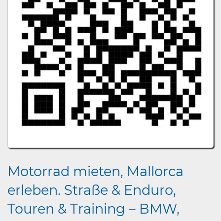
Motorrad mieten, Mallorca
erleben. Straße & Enduro,
Touren & Training – BMW,