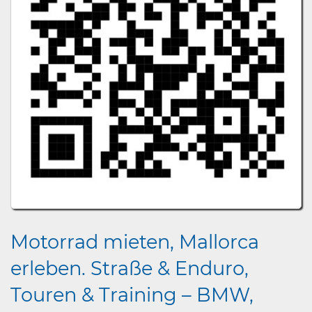
Motorrad mieten, Mallorca
erleben. Straße & Enduro,
Touren & Training – BMW,