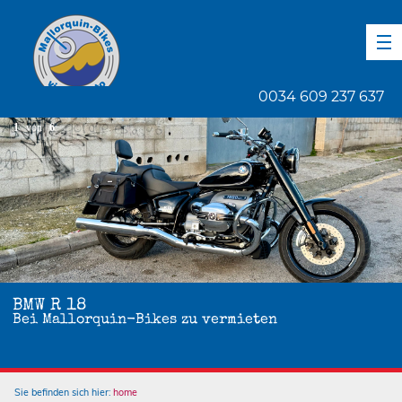
DE
EN
ES
0034 609 237 637
1
von
6
BMW R 18
Bei Mallorquin-Bikes zu vermieten
Sie befinden sich hier:
home