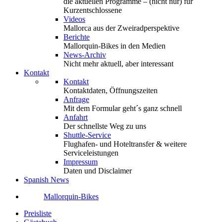
die aktuellen Programme – (nicht nur) für
Kurzentschlossene
Videos
Mallorca aus der Zweiradperspektive
Berichte
Mallorquin-Bikes in den Medien
News-Archiv
Nicht mehr aktuell, aber interessant
Kontakt
Kontakt
Kontaktdaten, Öffnungszeiten
Anfrage
Mit dem Formular geht´s ganz schnell
Anfahrt
Der schnellste Weg zu uns
Shuttle-Service
Flughafen- und Hoteltransfer & weitere
Serviceleistungen
Impressum
Daten und Disclaimer
Spanish News
Mallorquin-Bikes
Preisliste