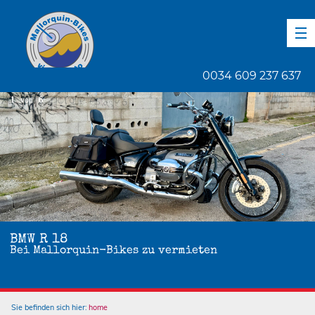
DE
EN
ES
0034 609 237 637
1
von
6
BMW R 18
Bei Mallorquin-Bikes zu vermieten
Sie befinden sich hier:
home