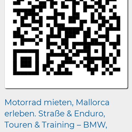
Motorrad mieten, Mallorca
erleben. Straße & Enduro,
Touren & Training – BMW,