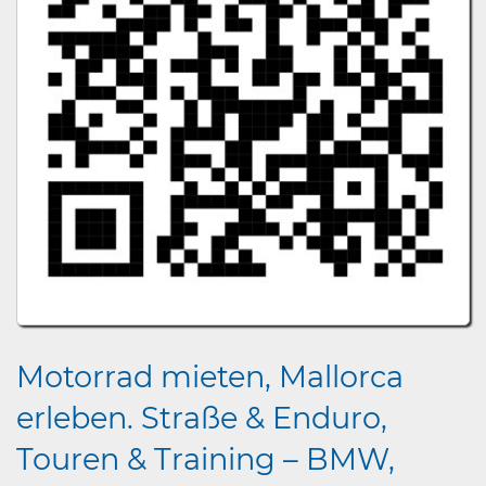
Motorrad mieten, Mallorca
erleben. Straße & Enduro,
Touren & Training – BMW,