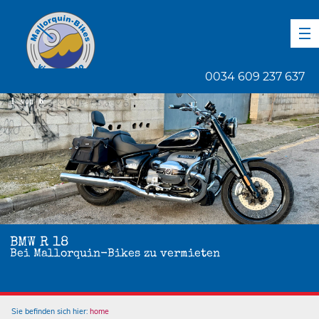
DE
EN
ES
0034 609 237 637
1
von
6
BMW R 18
Bei Mallorquin-Bikes zu vermieten
Sie befinden sich hier:
home