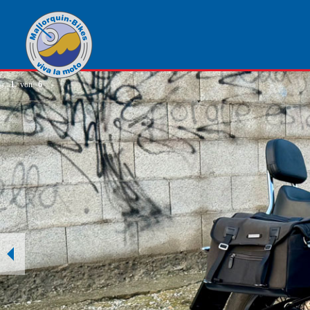
1
von
6