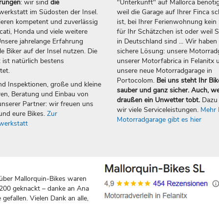
erungen
: wir sind
die
"Unterkunft" auf Mallorca benötig
erkstatt im Südosten der Insel.
weil die Garage auf Ihrer Finca sc
ieren kompetent und zuverlässig
ist, bei Ihrer Ferienwohnung kein 
ti, Honda und viele weitere
für Ihr Schätzchen ist oder weil S
nsere jahrelange Erfahrung
in Deutschland sind ... Wir haben 
e Biker auf der Insel nutzen. Die
sichere Lösung: unsere Motorrad
 ist natürlich bestens
unserer Motorfabrica in Felanitx 
tet.
unsere neue Motorradgarage in
Portocolom.
Bei uns steht Ihr Bik
nd Inspektionen, große und kleine
sauber und ganz sicher. Auch, w
en, Beratung und Einbau von
draußen ein Unwetter tobt.
Dazu 
nserer Partner: wir freuen uns
wir viele Serviceleistungen.
Mehr 
und eure Bikes.
Zur
Motorradgarage gibt es hier
werkstatt
über Mallorquin-Bikes waren
 200 geknackt – danke an Ana
gefallen. Vielen Dank an alle,