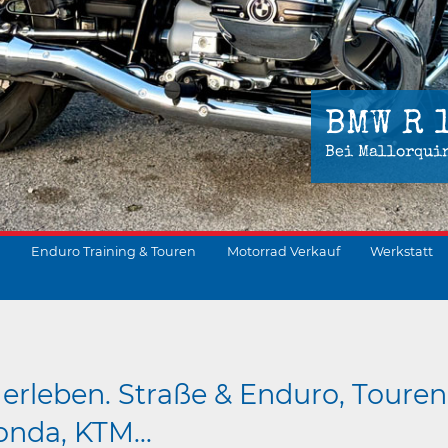
BMW R 
Bei Mallorqui
Enduro Training & Touren
Motorrad Verkauf
Werkstatt
suchen
erleben. Straße & Enduro, Touren
nda, KTM...