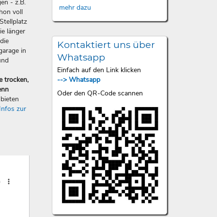
en - z.B.
mehr dazu
hon voll
Stellplatz
ie länger
die
Kontaktiert uns über
garage in
Whatsapp
und
Einfach auf den Link klicken
--> Whatsapp
e trocken,
enn
Oder den QR-Code scannen
bieten
Infos zur