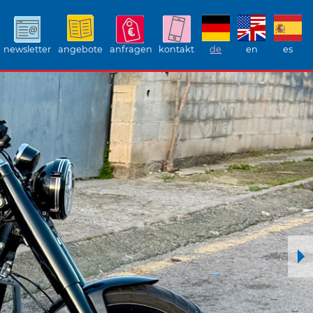
newsletter
angebote
anfragen
kontakt
de
en
es