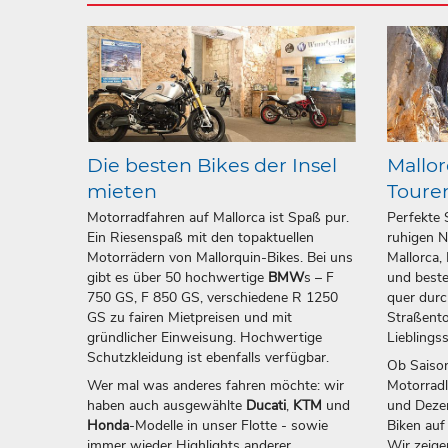
Die besten Bikes der Insel
Mallor
mieten
Toure
Motorradfahren auf Mallorca ist Spaß pur.
Perfekte 
Ein Riesenspaß mit den topaktuellen
ruhigen N
Motorrädern von Mallorquin-Bikes. Bei uns
Mallorca,
gibt es über 50 hochwertige
BMW
s – F
und beste
750 GS, F 850 GS, verschiedene R 1250
quer durc
GS zu fairen Mietpreisen und mit
Straßento
gründlicher Einweisung. Hochwertige
Lieblings
Schutzkleidung ist ebenfalls verfügbar.
Ob Saison
Wer mal was anderes fahren möchte: wir
Motorrad
haben auch ausgewählte
Ducati
,
KTM
und
und Dezem
Honda
-Modelle in unser Flotte - sowie
Biken auf
immer wieder Highlights anderer
Wir zeige