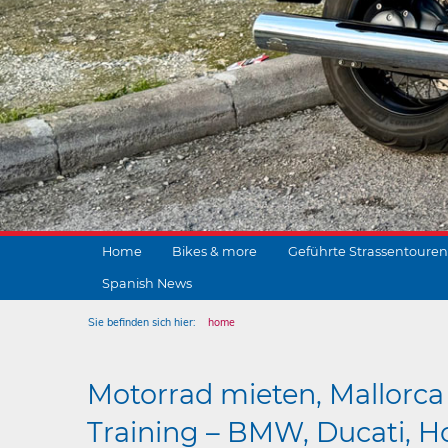
Home
Bikes & more
Geführte Strassentouren
Spanish News
Sie befinden sich hier:
home
Motorrad mieten, Mallorca 
Training – BMW, Ducati, Ho