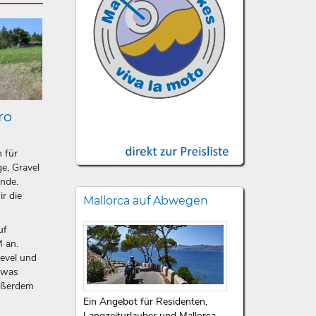
ro
n für
e, Gravel
ände.
ir die
Mallorca auf Abwegen
uf
 an.
level und
etwas
ußerdem
Ein Angebot für Residenten,
Langzeiturlauber und Mallorca-