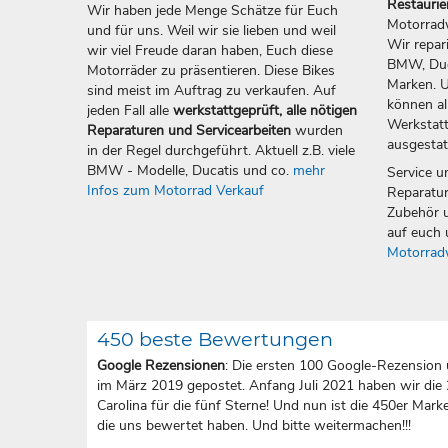
Restauri
Wir haben jede Menge Schätze für Euch
Motorradw
und für uns. Weil wir sie lieben und weil
Wir repar
wir viel Freude daran haben, Euch diese
BMW, Duca
Motorräder zu präsentieren. Diese Bikes
Marken. U
sind meist im Auftrag zu verkaufen. Auf
können all
jeden Fall alle
werkstattgeprüft, alle nötigen
Werkstatt
Reparaturen und Servicearbeiten
wurden
ausgestat
in der Regel durchgeführt. Aktuell z.B. viele
BMW - Modelle, Ducatis und co.
mehr
Service u
Infos zum Motorrad Verkauf
Reparatur
Zubehör u
auf euch 
Motorrad
450 beste Bewertungen
Google Rezensionen
: Die ersten 100 Google-Rezension 
im März 2019 gepostet. Anfang Juli 2021 haben wir die
Carolina für die fünf Sterne! Und nun ist die 450er Marke 
die uns bewertet haben. Und bitte weitermachen!!!