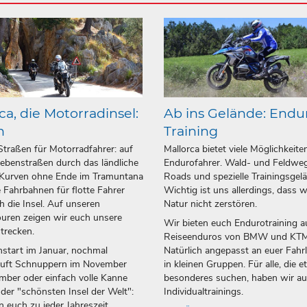
ca, die Motorradinsel:
Ab ins Gelände: Endu
n
Training
Straßen für Motorradfahrer: auf
Mallorca bietet viele Möglichkeite
ebenstraßen durch das ländliche
Endurofahrer. Wald- und Feldweg
 Kurven ohne Ende im Tramuntana
Roads und spezielle Trainingsgel
 Fahrbahnen für flotte Fahrer
Wichtig ist uns allerdings, dass w
h die Insel. Auf unseren
Natur nicht zerstören.
uren zeigen wir euch unsere
Wir bieten euch Endurotraining a
strecken.
Reiseenduros von BMW und KTM
start im Januar, nochmal
Natürlich angepasst an euer Fahr
luft Schnuppern im November
in kleinen Gruppen. Für alle, die 
ber oder einfach volle Kanne
besonderes suchen, haben wir a
 der "schönsten Insel der Welt":
Individualtrainings.
n euch zu jeder Jahreszeit