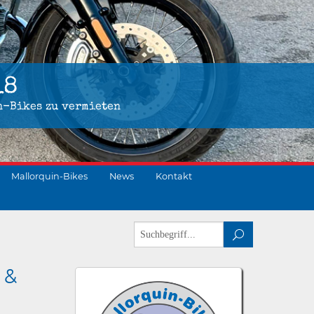
18
n-Bikes zu vermieten
Mallorquin-Bikes
News
Kontakt
 &