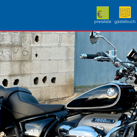
preisliste
gästebuch