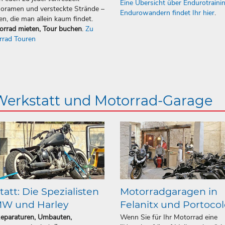
Eine Übersicht über Endurotraini
oramen und versteckte Strände –
Endurowandern findet Ihr hier
.
en, die man allein kaum findet.
orrad mieten, Tour buchen
.
Zu
rrad Touren
 Werkstatt und Motorrad-Garage
att: Die Spezialisten
Motorradgaragen in
MW und Harley
Felanitx und Portoco
Reparaturen, Umbauten,
Wenn Sie für Ihr Motorrad eine