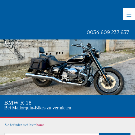
DE
EN
ES
0034 609 237 637
1
von
6
BMW R 18
Bei Mallorquin-Bikes zu vermieten
Sie befinden sich hier:
home