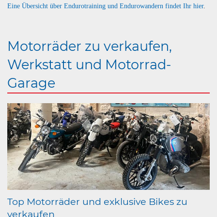
Eine Übersicht über Endurotraining und Endurowandern findet Ihr hier
.
Motorräder zu verkaufen,
Werkstatt und Motorrad-
Garage
Top Motorräder und exklusive Bikes zu
verkaufen