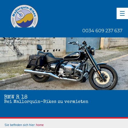
DE
EN
ES
0034 609 237 637
1
von
6
BMW R 18
Bei Mallorquin-Bikes zu vermieten
Sie befinden sich hier:
home