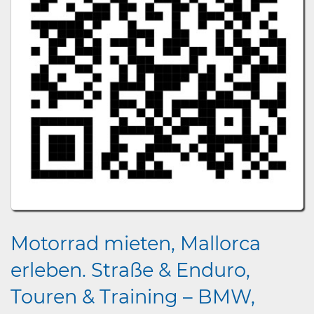
Motorrad mieten, Mallorca
erleben. Straße & Enduro,
Touren & Training – BMW,