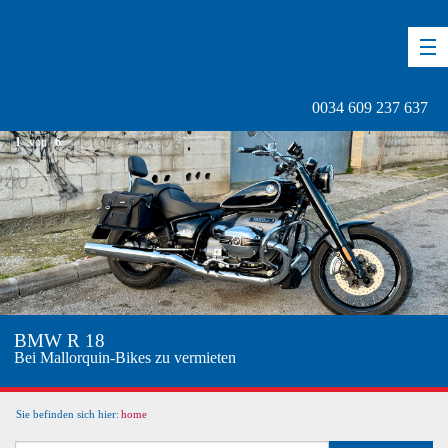
DE
EN
ES
0034 609 237 637
1
von
6
BMW R 18
Bei Mallorquin-Bikes zu vermieten
Sie befinden sich hier:
home