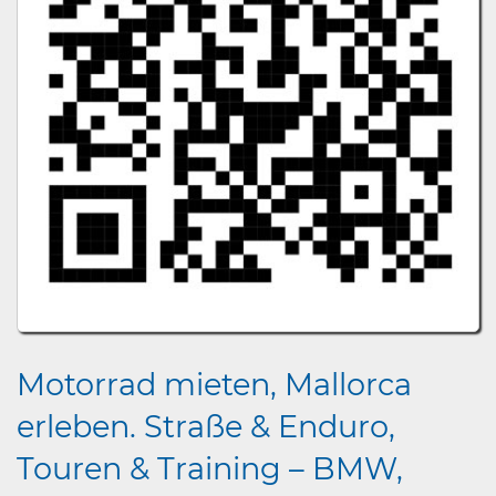
Motorrad mieten, Mallorca
erleben. Straße & Enduro,
Touren & Training – BMW,