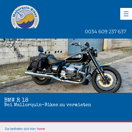
DE
EN
ES
0034 609 237 637
1
von
6
BMW R 18
Bei Mallorquin-Bikes zu vermieten
Sie befinden sich hier:
home