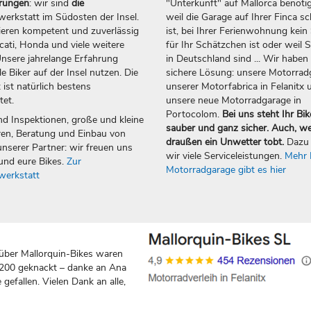
erungen
: wir sind
die
"Unterkunft" auf Mallorca benötig
erkstatt im Südosten der Insel.
weil die Garage auf Ihrer Finca sc
ieren kompetent und zuverlässig
ist, bei Ihrer Ferienwohnung kein 
ti, Honda und viele weitere
für Ihr Schätzchen ist oder weil S
nsere jahrelange Erfahrung
in Deutschland sind ... Wir haben 
e Biker auf der Insel nutzen. Die
sichere Lösung: unsere Motorrad
 ist natürlich bestens
unserer Motorfabrica in Felanitx 
tet.
unsere neue Motorradgarage in
Portocolom.
Bei uns steht Ihr Bik
nd Inspektionen, große und kleine
sauber und ganz sicher. Auch, w
en, Beratung und Einbau von
draußen ein Unwetter tobt.
Dazu 
nserer Partner: wir freuen uns
wir viele Serviceleistungen.
Mehr 
und eure Bikes.
Zur
Motorradgarage gibt es hier
werkstatt
über Mallorquin-Bikes waren
 200 geknackt – danke an Ana
gefallen. Vielen Dank an alle,