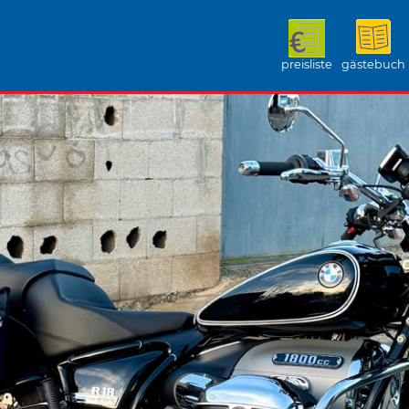
preisliste
gästebuch