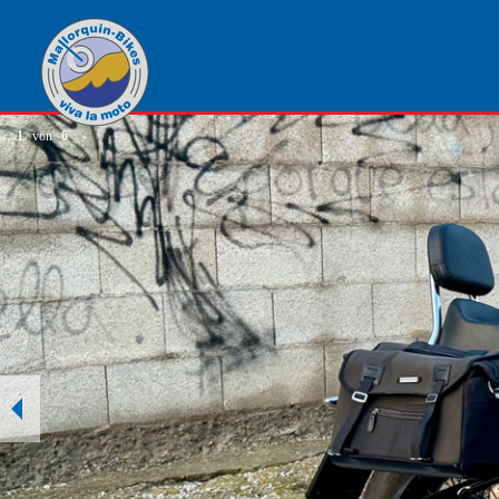
1
von
6