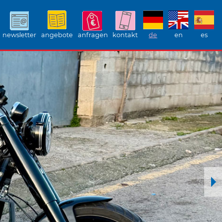
newsletter
angebote
anfragen
kontakt
de
en
es