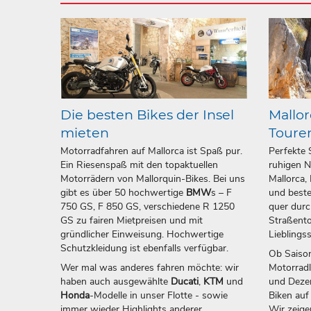
Die besten Bikes der Insel
Mallor
mieten
Toure
Motorradfahren auf Mallorca ist Spaß pur.
Perfekte 
Ein Riesenspaß mit den topaktuellen
ruhigen N
Motorrädern von Mallorquin-Bikes. Bei uns
Mallorca,
gibt es über 50 hochwertige
BMW
s – F
und beste
750 GS, F 850 GS, verschiedene R 1250
quer durc
GS zu fairen Mietpreisen und mit
Straßento
gründlicher Einweisung. Hochwertige
Lieblings
Schutzkleidung ist ebenfalls verfügbar.
Ob Saison
Wer mal was anderes fahren möchte: wir
Motorrad
haben auch ausgewählte
Ducati
,
KTM
und
und Dezem
Honda
-Modelle in unser Flotte - sowie
Biken auf
immer wieder Highlights anderer
Wir zeige