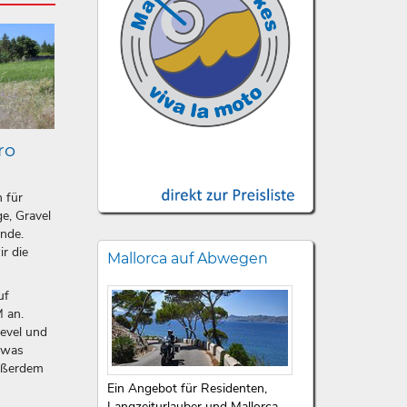
ro
n für
e, Gravel
ände.
ir die
Mallorca auf Abwegen
uf
 an.
level und
etwas
ußerdem
Ein Angebot für Residenten,
Langzeiturlauber und Mallorca-