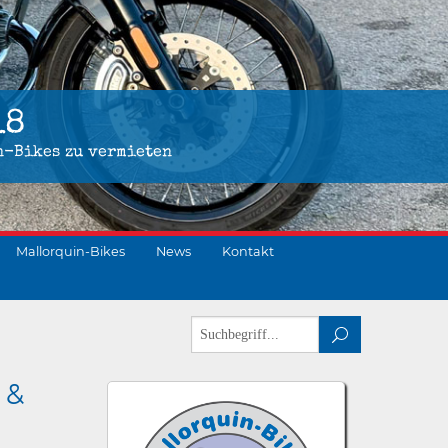
18
n-Bikes zu vermieten
Mallorquin-Bikes
News
Kontakt
 &