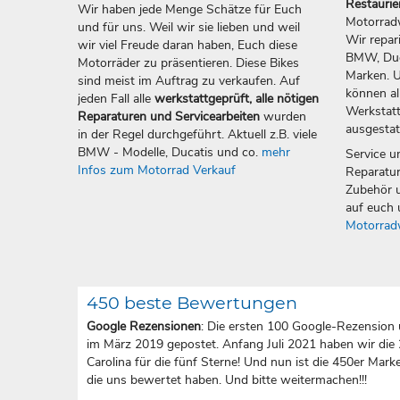
Restauri
Wir haben jede Menge Schätze für Euch
Motorradw
und für uns. Weil wir sie lieben und weil
Wir repar
wir viel Freude daran haben, Euch diese
BMW, Duca
Motorräder zu präsentieren. Diese Bikes
Marken. U
sind meist im Auftrag zu verkaufen. Auf
können all
jeden Fall alle
werkstattgeprüft, alle nötigen
Werkstatt
Reparaturen und Servicearbeiten
wurden
ausgestat
in der Regel durchgeführt. Aktuell z.B. viele
BMW - Modelle, Ducatis und co.
mehr
Service u
Infos zum Motorrad Verkauf
Reparatur
Zubehör u
auf euch 
Motorrad
450 beste Bewertungen
Google Rezensionen
: Die ersten 100 Google-Rezension 
im März 2019 gepostet. Anfang Juli 2021 haben wir die
Carolina für die fünf Sterne! Und nun ist die 450er Marke 
die uns bewertet haben. Und bitte weitermachen!!!