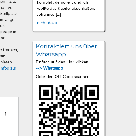
en - z.B.
komplett demoliert und ich
hon voll
wollte das Kapitel abschließen.
Stellplatz
Johannes [...]
ie länger
mehr dazu
die
garage in
und
Kontaktiert uns über
e trocken,
Whatsapp
enn
Einfach auf den Link klicken
bieten
--> Whatsapp
Infos zur
Oder den QR-Code scannen