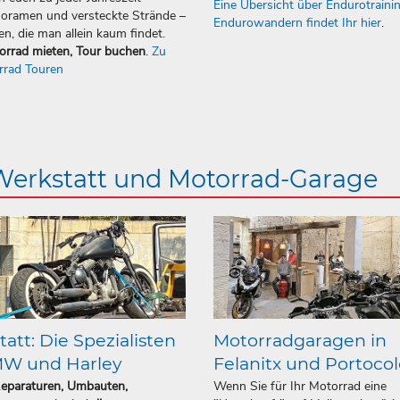
Eine Übersicht über Endurotraini
oramen und versteckte Strände –
Endurowandern findet Ihr hier
.
en, die man allein kaum findet.
orrad mieten, Tour buchen
.
Zu
rrad Touren
 Werkstatt und Motorrad-Garage
att: Die Spezialisten
Motorradgaragen in
MW und Harley
Felanitx und Portoco
Reparaturen, Umbauten,
Wenn Sie für Ihr Motorrad eine