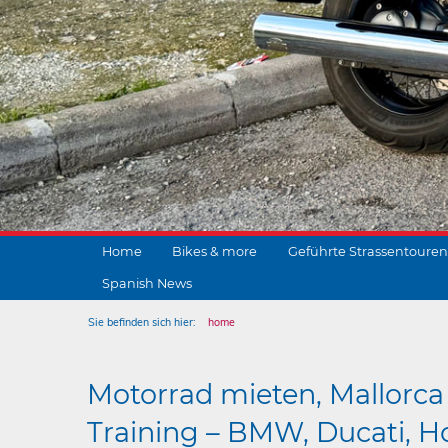
Home
Bikes & more
Geführte Strassentouren
Spanish News
Sie befinden sich hier:
home
Motorrad mieten, Mallorca 
Training – BMW, Ducati, Ho