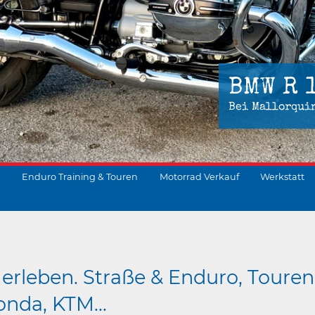
BMW R 
Bei Mallorqui
Enduro Training & Touren
Motorrad Verkauf
Werkstatt
suchen
erleben. Straße & Enduro, Touren
nda, KTM...