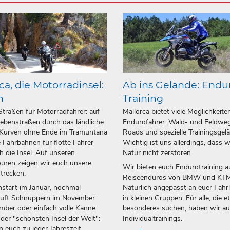
ca, die Motorradinsel:
Ab ins Gelände: Endu
n
Training
Straßen für Motorradfahrer: auf
Mallorca bietet viele Möglichkeite
ebenstraßen durch das ländliche
Endurofahrer. Wald- und Feldweg
 Kurven ohne Ende im Tramuntana
Roads und spezielle Trainingsgel
 Fahrbahnen für flotte Fahrer
Wichtig ist uns allerdings, dass w
h die Insel. Auf unseren
Natur nicht zerstören.
uren zeigen wir euch unsere
Wir bieten euch Endurotraining a
strecken.
Reiseenduros von BMW und KTM
start im Januar, nochmal
Natürlich angepasst an euer Fahr
luft Schnuppern im November
in kleinen Gruppen. Für alle, die 
ber oder einfach volle Kanne
besonderes suchen, haben wir a
 der "schönsten Insel der Welt":
Individualtrainings.
n euch zu jeder Jahreszeit