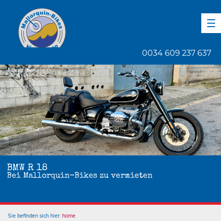
DE
EN
ES
0034 609 237 637
1
von
6
BMW R 18
Bei Mallorquin-Bikes zu vermieten
Sie befinden sich hier:
home