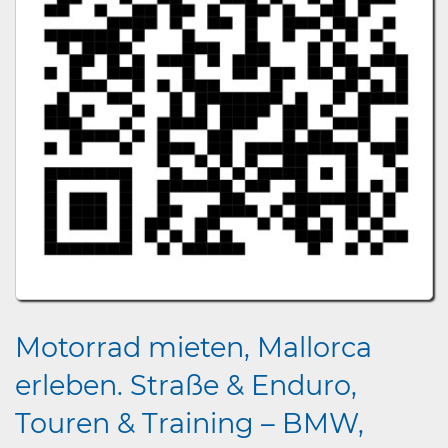
Motorrad mieten, Mallorca
erleben. Straße & Enduro,
Touren & Training – BMW,