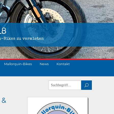
18
n-Bikes zu vermieten
Mallorquin-Bikes
News
Kontakt
 &