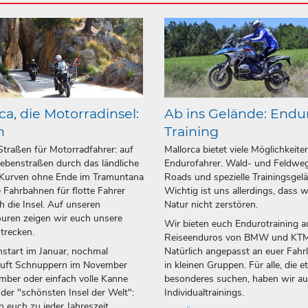
ca, die Motorradinsel:
Ab ins Gelände: Endu
n
Training
Straßen für Motorradfahrer: auf
Mallorca bietet viele Möglichkeite
ebenstraßen durch das ländliche
Endurofahrer. Wald- und Feldweg
 Kurven ohne Ende im Tramuntana
Roads und spezielle Trainingsgel
 Fahrbahnen für flotte Fahrer
Wichtig ist uns allerdings, dass w
h die Insel. Auf unseren
Natur nicht zerstören.
uren zeigen wir euch unsere
Wir bieten euch Endurotraining a
strecken.
Reiseenduros von BMW und KTM
start im Januar, nochmal
Natürlich angepasst an euer Fahr
luft Schnuppern im November
in kleinen Gruppen. Für alle, die 
ber oder einfach volle Kanne
besonderes suchen, haben wir a
 der "schönsten Insel der Welt":
Individualtrainings.
n euch zu jeder Jahreszeit