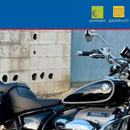
preisliste
gästebuch