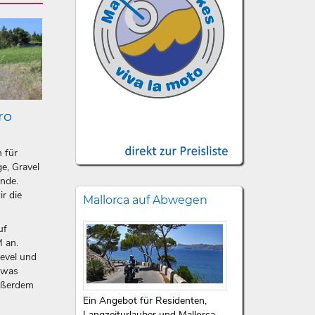
ro
n für
e, Gravel
ände.
ir die
Mallorca auf Abwegen
uf
 an.
level und
etwas
ußerdem
Ein Angebot für Residenten,
Langzeiturlauber und Mallorca-