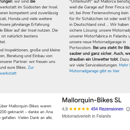
erungen
: wir sind
die
"Unterkunft" auf Mallorca benötig
erkstatt im Südosten der Insel.
weil die Garage auf Ihrer Finca sc
ieren kompetent und zuverlässig
ist, bei Ihrer Ferienwohnung kein 
ti, Honda und viele weitere
für Ihr Schätzchen ist oder weil S
nsere jahrelange Erfahrung
in Deutschland sind ... Wir haben 
e Biker auf der Insel nutzen. Die
sichere Lösung: unsere Motorrad
 ist natürlich bestens
unserer Motorfabrica in Felanitx 
tet.
unsere neue Motorradgarage in
Portocolom.
Bei uns steht Ihr Bik
nd Inspektionen, große und kleine
sauber und ganz sicher. Auch, w
en, Beratung und Einbau von
draußen ein Unwetter tobt.
Dazu 
nserer Partner: wir freuen uns
wir viele Serviceleistungen.
Mehr 
und eure Bikes.
Zur
Motorradgarage gibt es hier
werkstatt
über Mallorquin-Bikes waren
 200 geknackt – danke an Ana
gefallen. Vielen Dank an alle,