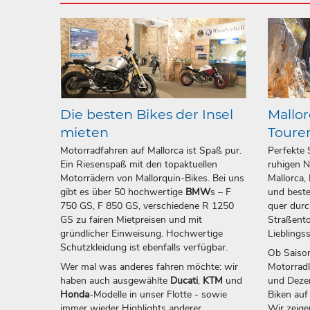
Die besten Bikes der Insel
Mallor
mieten
Toure
Motorradfahren auf Mallorca ist Spaß pur.
Perfekte 
Ein Riesenspaß mit den topaktuellen
ruhigen N
Motorrädern von Mallorquin-Bikes. Bei uns
Mallorca,
gibt es über 50 hochwertige
BMW
s – F
und beste
750 GS, F 850 GS, verschiedene R 1250
quer durc
GS zu fairen Mietpreisen und mit
Straßento
gründlicher Einweisung. Hochwertige
Lieblings
Schutzkleidung ist ebenfalls verfügbar.
Ob Saison
Wer mal was anderes fahren möchte: wir
Motorrad
haben auch ausgewählte
Ducati
,
KTM
und
und Dezem
Honda
-Modelle in unser Flotte - sowie
Biken auf
immer wieder Highlights anderer
Wir zeige