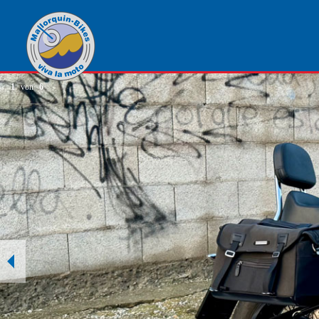
1
von
6