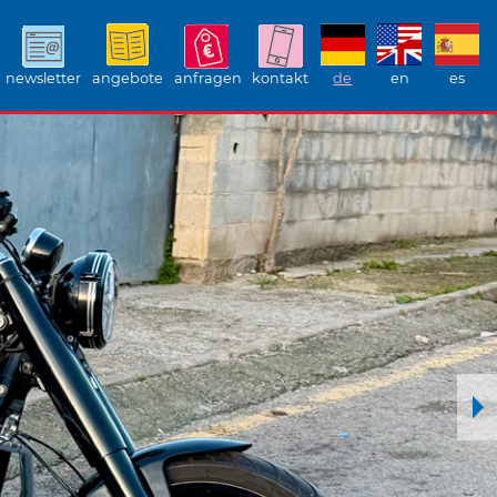
newsletter
angebote
anfragen
kontakt
de
en
es