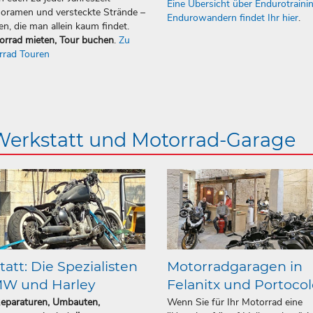
Eine Übersicht über Endurotraini
oramen und versteckte Strände –
Endurowandern findet Ihr hier
.
en, die man allein kaum findet.
orrad mieten, Tour buchen
.
Zu
rrad Touren
 Werkstatt und Motorrad-Garage
att: Die Spezialisten
Motorradgaragen in
MW und Harley
Felanitx und Portoco
Reparaturen, Umbauten,
Wenn Sie für Ihr Motorrad eine