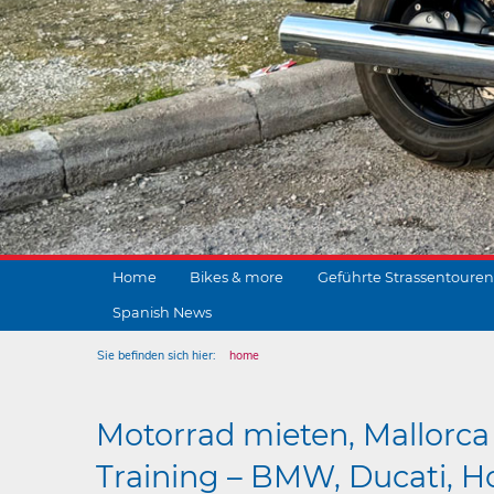
Home
Bikes & more
Geführte Strassentouren
Spanish News
Sie befinden sich hier:
home
Motorrad mieten, Mallorca 
Training – BMW, Ducati, Ho