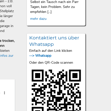
en - z.B.
Selbst ein Tausch nach ein Parr
hon voll
Tagen, kein Problem. Sehr zu
Stellplatz
empfehlen [...]
ie länger
mehr dazu
die
garage in
und
Kontaktiert uns über
e trocken,
Whatsapp
enn
Einfach auf den Link klicken
bieten
--> Whatsapp
Infos zur
Oder den QR-Code scannen