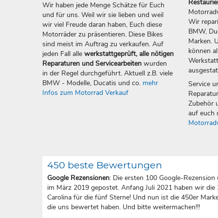
Restauri
Wir haben jede Menge Schätze für Euch
Motorradw
und für uns. Weil wir sie lieben und weil
Wir repar
wir viel Freude daran haben, Euch diese
BMW, Duca
Motorräder zu präsentieren. Diese Bikes
Marken. U
sind meist im Auftrag zu verkaufen. Auf
können all
jeden Fall alle
werkstattgeprüft, alle nötigen
Werkstatt
Reparaturen und Servicearbeiten
wurden
ausgestat
in der Regel durchgeführt. Aktuell z.B. viele
BMW - Modelle, Ducatis und co.
mehr
Service u
Infos zum Motorrad Verkauf
Reparatur
Zubehör u
auf euch 
Motorrad
450 beste Bewertungen
Google Rezensionen
: Die ersten 100 Google-Rezension 
im März 2019 gepostet. Anfang Juli 2021 haben wir die
Carolina für die fünf Sterne! Und nun ist die 450er Marke 
die uns bewertet haben. Und bitte weitermachen!!!