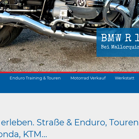
BMW R 
Bei Mallorqui
Enduro Training & Touren
Motorrad Verkauf
Werkstatt
suchen
erleben. Straße & Enduro, Touren
nda, KTM...