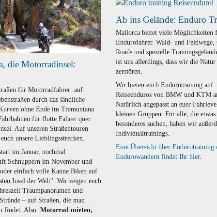
Ab ins Gelände: Enduro Tr
Mallorca bietet viele Möglichkeiten 
Endurofahrer. Wald- und Feldwege,
Roads und spezielle Trainingsgeländ
ist uns allerdings, dass wir die Natur
a, die Motorradinsel:
zerstören.
Wir bieten euch Endurotraining auf
traßen für Motorradfahrer: auf
Reiseenduros von BMW und KTM a
benstraßen durch das ländliche
Natürlich angepasst an euer Fahrleve
 Kurven ohne Ende im Tramuntana
kleinen Gruppen. Für alle, die etwas
Fahrbahnen für flotte Fahrer quer
besonderes suchen, haben wir außer
Insel. Auf unseren Straßentouren
Individualtrainings.
 euch unsere Lieblingsstrecken.
Eine Übersicht über Endurotraining
tart im Januar, nochmal
Endurowandern findet Ihr hier
.
uft Schnuppern im November und
der einfach volle Kanne Biken auf
sten Insel der Welt": Wir zeigen euch
Jahreszeit Traumpanoramen und
 Strände – auf Straßen, die man
m findet. Also:
Motorrad mieten,