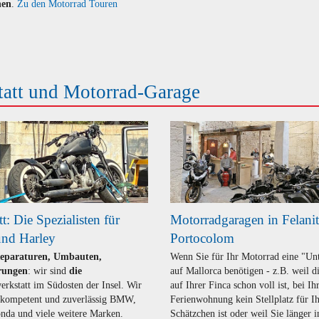
hen
.
Zu den Motorrad Touren
tatt und Motorrad-Garage
t: Die Spezialisten für
Motorradgaragen in Felani
d Harley
Portocolom
Reparaturen, Umbauten,
Wenn Sie für Ihr Motorrad eine "Un
rungen
: wir sind
die
auf Mallorca benötigen - z.B. weil d
rkstatt im Südosten der Insel. Wir
auf Ihrer Finca schon voll ist, bei Ih
n kompetent und zuverlässig BMW,
Ferienwohnung kein Stellplatz für I
nda und viele weitere Marken.
Schätzchen ist oder weil Sie länger i