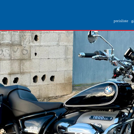
preisliste
g