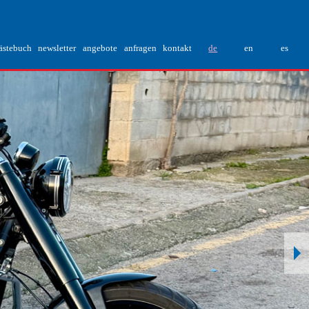
ästebuch
newsletter
angebote
anfragen
kontakt
de
en
es