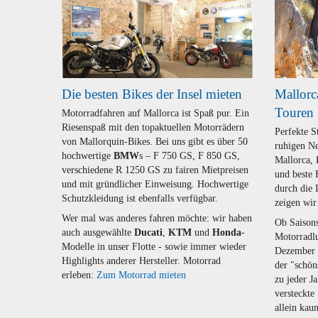
Die besten Bikes der Insel mieten
Mallorc
Touren
Motorradfahren auf Mallorca ist Spaß pur. Ein
Riesenspaß mit den topaktuellen Motorrädern
Perfekte S
von Mallorquin-Bikes. Bei uns gibt es über 50
ruhigen Ne
hochwertige
BMW
s – F 750 GS, F 850 GS,
Mallorca,
verschiedene R 1250 GS zu fairen Mietpreisen
und beste 
und mit gründlicher Einweisung. Hochwertige
durch die 
Schutzkleidung ist ebenfalls verfügbar.
zeigen wir
Wer mal was anderes fahren möchte: wir haben
Ob Saisons
auch ausgewählte
Ducati
,
KTM
und
Honda
-
Motorradl
Modelle in unser Flotte - sowie immer wieder
Dezember o
Highlights anderer Hersteller. Motorrad
der "schön
erleben:
Zum Motorrad mieten
zu jeder 
versteckte
allein kau