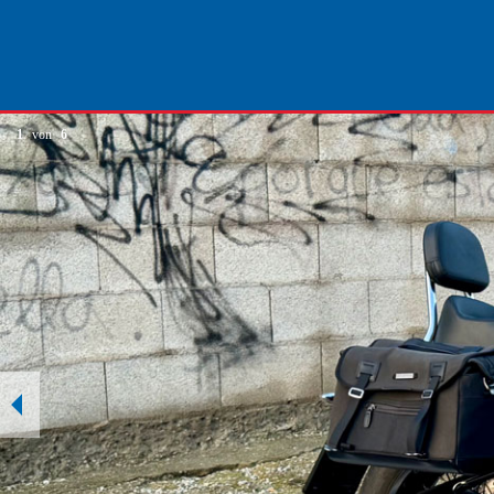
1
von
6