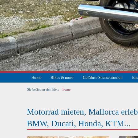
Home
Bikes & more
Geführte Strassentouren
End
Sie befinden sich hier:
home
Motorrad mieten, Mallorca erle
BMW, Ducati, Honda, KTM...