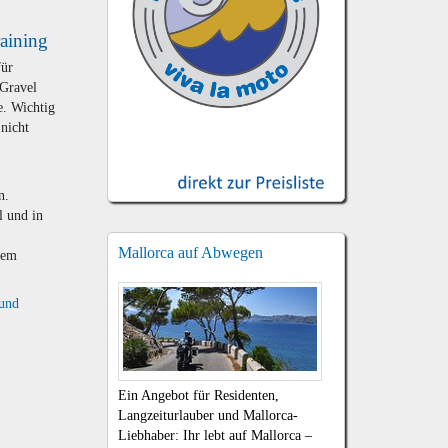
aining
für
 Gravel
e. Wichtig
 nicht
n.
l und in
Mallorca auf Abwegen
dem
 und
Ein Angebot für Residenten,
Langzeiturlauber und Mallorca-
Liebhaber: Ihr lebt auf Mallorca –