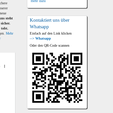
mehr dazu
ichere
nserer
 neue
uns steht
Kontaktiert uns über
sicher.
Whatsapp
 tobt.
Einfach auf den Link klicken
gen.
Mehr
--> Whatsapp
r
Oder den QR-Code scannen