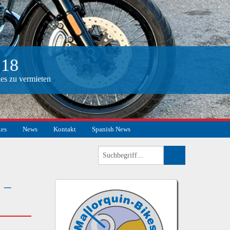
18
es zu vermieten
kes
News
Kontakt
Spanish News
 –