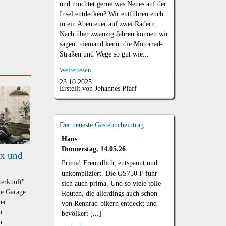
und möchtet gerne was Neues auf der
Insel entdecken? Wir entführen euch
in ein Abenteuer auf zwei Rädern.
Nach über zwanzig Jahren können wir
sagen: niemand kennt die Motorrad-
Straßen und Wege so gut wie...
Weiterlesen
23.10.2025
Erstellt von Johannes Pfaff
Der neueste Gästebucheintrag
Hans
Donnerstag, 14.05.26
tx und
Prima! Freundlich, entspannt und
unkompliziert. Die GS750 F fuhr
terkunft"
sich auch prima. Und so viele tolle
ie Garage
Routen, die allerdings auch schon
rer
von Rennrad-bikern entdeckt und
hr
bevölkert [...]
n