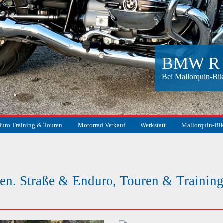
BMW R 
Bei Mallorquin-Bik
uro Training & Touren
Motorrad Verkauf
Werkstatt
Mallorquin-Bi
suchen
ben. Straße & Enduro, Touren & Training