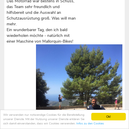
Das Motorrad war bestens in Schuss,
das Team sehr freundlich und
hilfsbereit und die Auswahl an
Schutzausrüstung groß. Was will man
mehr.
Ein wunderbarer Tag, den ich bald
wiederholen möchte - natürlich mit
einer Maschine von Mallorquin-Bikes!
Wir verwenden nur notwendige Cookies für die Bereitstellung
Ok!
unserer Dienste. Mit der Nutzung unserer Dienste erklären Sie
sich damit einverstanden, dass wir Cookies verwenden.
Infos zu den Cookies