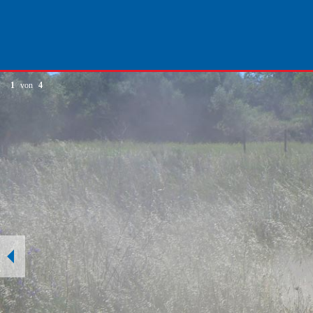
1
von
4