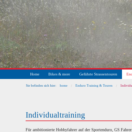
Home
Bikes & more
Geführte Strassentouren
End
Sie befinden sich hier:
home
Enduro Training & Touren
Individu
Individualtraining
Für ambitionierte Hobbyfahrer auf der Sportenduro, GS Fahrer