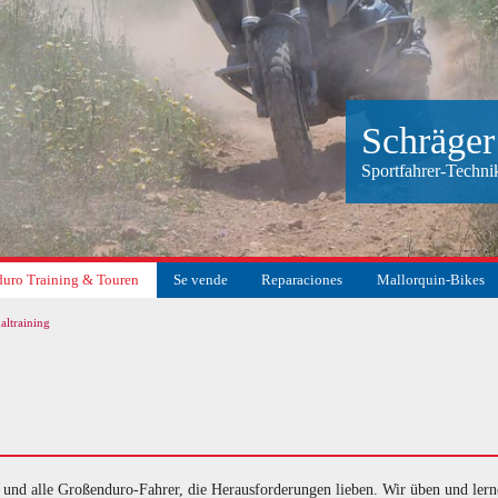
Schräger
Sportfahrer-Techni
uro Training & Touren
Se vende
Reparaciones
Mallorquin-Bikes
altraining
suchen
 und alle Großenduro-Fahrer, die Herausforderungen lieben. Wir üben und lern