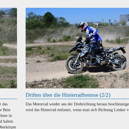
Driften über die Hinterradbremse (2/2)
r das
Das Motorrad wieder aus der Drehrichtung heraus beschleunig
re Bein
wird das Hinterrad entlastet, wenn man sich Richtung Lenker v
hine in
d halten.
Oberkörper