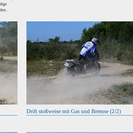
dige
den...
Drift stoßweise mit Gas und Bremse (2/2)