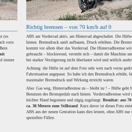
Richtig bremsen – von 70 km/h auf 0
t (es
ABS am Vorderrad aktiv, am Hinterrad abgeschaltet. Die Hüfte
ach vorn
hinten. Bremsdruck sanft aufbauen, Druck erhöhen. Die Brem
 Bein
kommt vor allem über das Vorderrad. Die Hinterradbremse wir
mit
gebraucht – blockierend, versteht sich – damit die Maschine a
nd immer
bei starker Verzögerung nicht überlastet wird und seitlich ausbr
Achtung: die Hüfte ist auf dem Foto sehr weit nach vorne gedr
Fahrsituation angepasst. So habe ich den Bremsdruck erhöht, b
maximaler Bremsdruck und Wirkung erreicht waren.
Also: Gas weg, Hinterradbremse zu – bleibt zu ! – Hüfte geht 
Benutzen des Bremspedals nach hinten. Vorderradbremse wird 
leichter Hand begonnen und zügig zugelangt.
Resultat: aus 7
ca. 30 Metern zum Stillstand
. Kurz davor ist dieses Foto ents
ABS aus der neuen Genration kann dies leisten, ohne ABS nur 
speziellen Fällen.