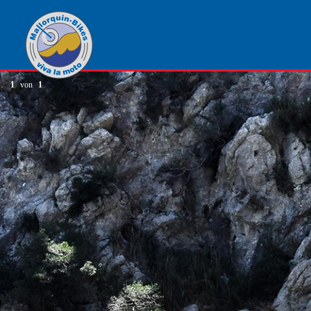
1
von
1