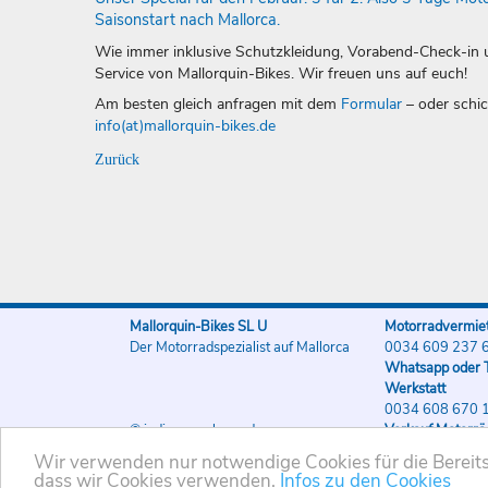
Saisonstart nach Mallorca.
Wie immer inklusive Schutzkleidung, Vorabend-Check-in 
Service von Mallorquin-Bikes. Wir freuen uns auf euch!
Am besten gleich anfragen mit dem
Formular
– oder schic
info(at)mallorquin-bikes.de
Zurück
Mallorquin-Bikes SL U
Motorradvermiet
Der Motorradspezialist auf Mallorca
0034 609 237 
Whatsapp oder T
Werkstatt
0034 608 670 
© indigo-werbung.de
Verkauf Motorrä
0034 608 670 
Wir verwenden nur notwendige Cookies für die Bereitst
dass wir Cookies verwenden.
Infos zu den Cookies