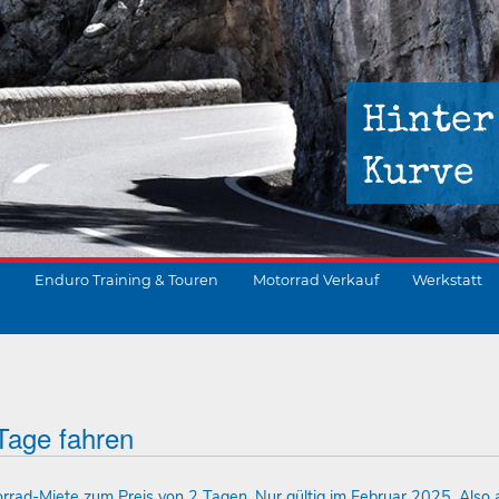
Hinter
Kurve
Enduro Training & Touren
Motorrad Verkauf
Werkstatt
suchen
Tage fahren
torrad-Miete zum Preis von 2 Tagen. Nur gültig im Februar 2025. Also