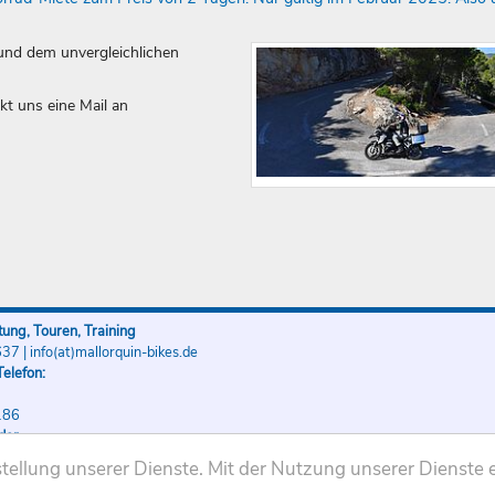
und dem unvergleichlichen
kt uns eine Mail an
ung, Touren, Training
637
|
info(at)mallorquin-bikes.de
elefon:
186
der
186
ellung unserer Dienste. Mit der Nutzung unserer Dienste e