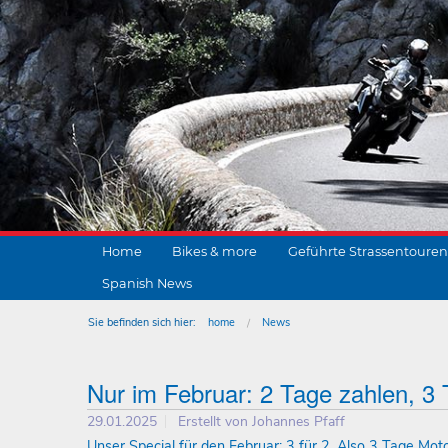
Home
Bikes & more
Geführte Strassentouren
Spanish News
Sie befinden sich hier:
home
News
Nur im Februar: 2 Tage zahlen, 3 
29.01.2025
Erstellt von
Johannes Pfaff
Unser Special für den Februar: 3 für 2. Also 3 Tage Mo