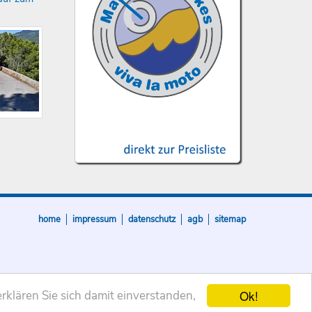
home
impressum
datenschutz
agb
sitemap
Ok!
rklären Sie sich damit einverstanden,