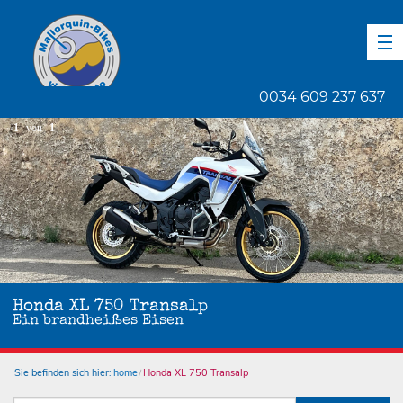
DE
EN
ES
0034 609 237 637
1
von
1
Honda XL 750 Transalp
Ein brandheißes Eisen
Sie befinden sich hier:
home
Honda XL 750 Transalp