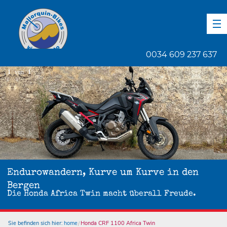
DE
EN
ES
0034 609 237 637
1
von
1
Endurowandern, Kurve um Kurve in den
Bergen
Die Honda Africa Twin macht überall Freude.
Sie befinden sich hier:
home
Honda CRF 1100 Africa Twin