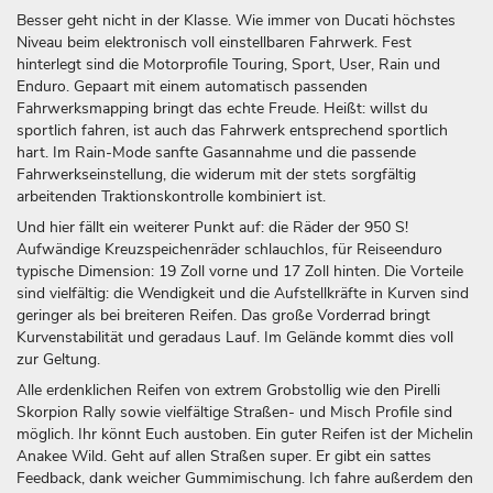
Besser geht nicht in der Klasse. Wie immer von Ducati höchstes
Niveau beim elektronisch voll einstellbaren Fahrwerk. Fest
hinterlegt sind die Motorprofile Touring, Sport, User, Rain und
Enduro. Gepaart mit einem automatisch passenden
Fahrwerksmapping bringt das echte Freude. Heißt: willst du
sportlich fahren, ist auch das Fahrwerk entsprechend sportlich
hart. Im Rain-Mode sanfte Gasannahme und die passende
Fahrwerkseinstellung, die widerum mit der stets sorgfältig
arbeitenden Traktionskontrolle kombiniert ist.
Und hier fällt ein weiterer Punkt auf: die Räder der 950 S!
Aufwändige Kreuzspeichenräder schlauchlos, für Reiseenduro
typische Dimension: 19 Zoll vorne und 17 Zoll hinten. Die Vorteile
sind vielfältig: die Wendigkeit und die Aufstellkräfte in Kurven sind
geringer als bei breiteren Reifen. Das große Vorderrad bringt
Kurvenstabilität und geradaus Lauf. Im Gelände kommt dies voll
zur Geltung.
Alle erdenklichen Reifen von extrem Grobstollig wie den Pirelli
Skorpion Rally sowie vielfältige Straßen- und Misch Profile sind
möglich. Ihr könnt Euch austoben. Ein guter Reifen ist der Michelin
Anakee Wild. Geht auf allen Straßen super. Er gibt ein sattes
Feedback, dank weicher Gummimischung. Ich fahre außerdem den