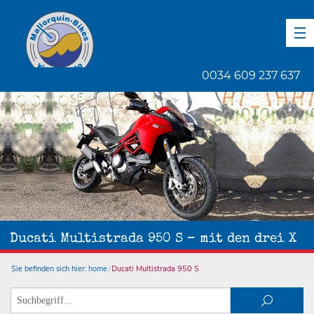
DE
EN
ES
0034 609 237 637
1
von
1
Ducati Multistrada 950 S – mit den drei X
Sie befinden sich hier:
home
Ducati Multistrada 950 S