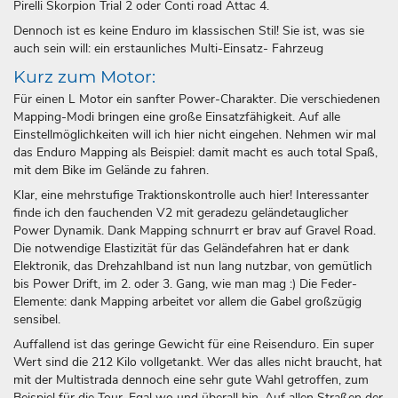
Pirelli Skorpion Trial 2 oder Conti road Attac 4.
Dennoch ist es keine Enduro im klassischen Stil! Sie ist, was sie
auch sein will: ein erstaunliches Multi-Einsatz- Fahrzeug
Kurz zum Motor:
Für einen L Motor ein sanfter Power-Charakter. Die verschiedenen
Mapping-Modi bringen eine große Einsatzfähigkeit. Auf alle
Einstellmöglichkeiten will ich hier nicht eingehen. Nehmen wir mal
das Enduro Mapping als Beispiel: damit macht es auch total Spaß,
mit dem Bike im Gelände zu fahren.
Klar, eine mehrstufige Traktionskontrolle auch hier! Interessanter
finde ich den fauchenden V2 mit geradezu geländetauglicher
Power Dynamik. Dank Mapping schnurrt er brav auf Gravel Road.
Die notwendige Elastizität für das Geländefahren hat er dank
Elektronik, das Drehzahlband ist nun lang nutzbar, von gemütlich
bis Power Drift, im 2. oder 3. Gang, wie man mag :) Die Feder-
Elemente: dank Mapping arbeitet vor allem die Gabel großzügig
sensibel.
Auffallend ist das geringe Gewicht für eine Reisenduro. Ein super
Wert sind die 212 Kilo vollgetankt. Wer das alles nicht braucht, hat
mit der Multistrada dennoch eine sehr gute Wahl getroffen, zum
Beispiel für die Tour. Egal wo und überall hin. Auf allen Straßen der