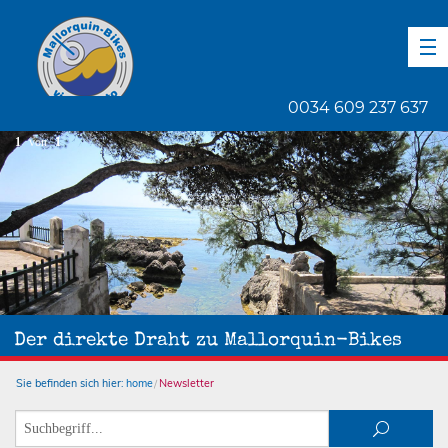
DE
EN
ES
0034 609 237 637
1
von
1
Der direkte Draht zu Mallorquin-Bikes
Sie befinden sich hier:
home
Newsletter