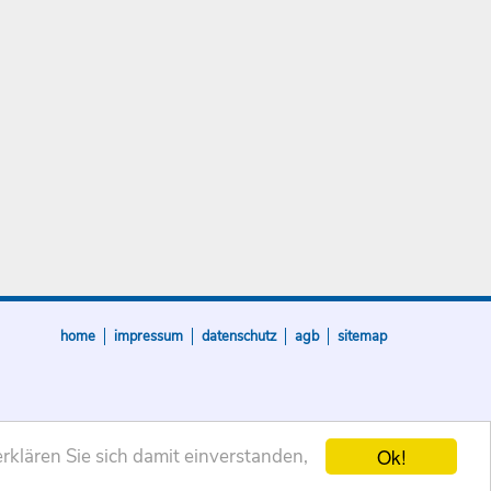
home
impressum
datenschutz
agb
sitemap
Ok!
rklären Sie sich damit einverstanden,