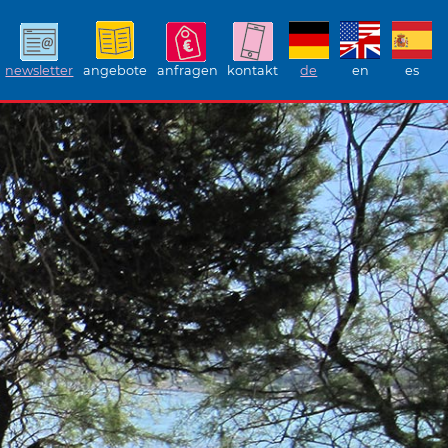
newsletter
angebote
anfragen
kontakt
de
en
es