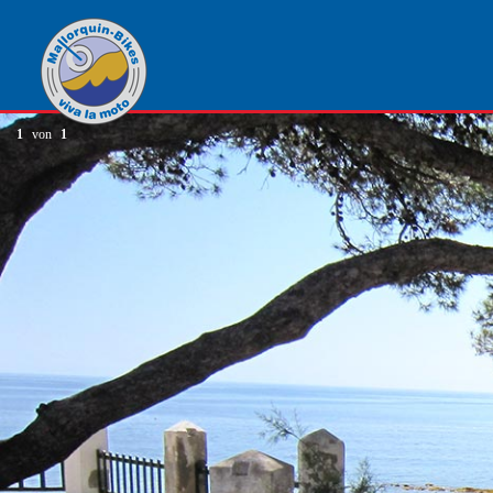
1
von
1