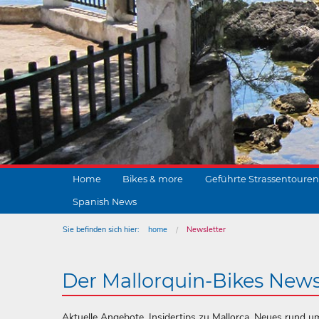
Home
Bikes & more
Geführte Strassentouren
Spanish News
Sie befinden sich hier:
home
Newsletter
Der Mallorquin-Bikes News
Aktuelle Angebote, Insidertips zu Mallorca, Neues rund u