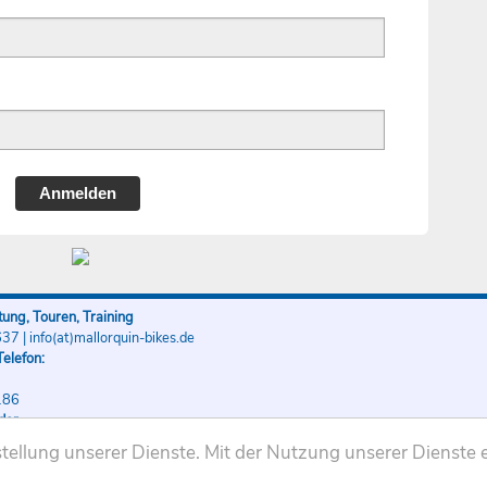
Anmelden
ung, Touren, Training
637
|
info(at)mallorquin-bikes.de
elefon:
186
der
186
ellung unserer Dienste. Mit der Nutzung unserer Dienste e