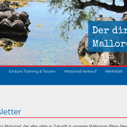
Der di
Mallor
Enduro Training & Touren
Motorrad Verkauf
Werkstatt
suchen
letter
ms Motorrad: das alles gibts in Zukunft in unserem Mallorquin-Bikes-New