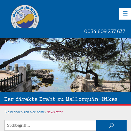
DE
EN
ES
0034 609 237 637
1
von
1
Der direkte Draht zu Mallorquin-Bikes
Sie befinden sich hier:
home
Newsletter