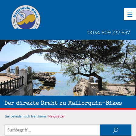
DE
EN
ES
0034 609 237 637
1
von
1
Der direkte Draht zu Mallorquin-Bikes
Sie befinden sich hier:
home
Newsletter