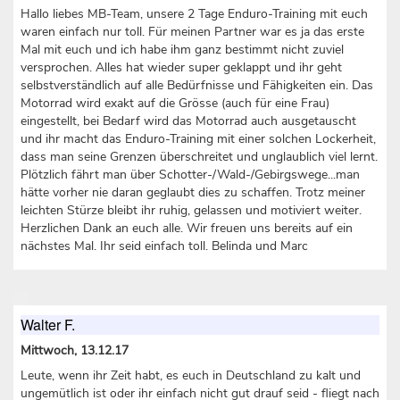
Hallo liebes MB-Team, unsere 2 Tage Enduro-Training mit euch
waren einfach nur toll. Für meinen Partner war es ja das erste
Mal mit euch und ich habe ihm ganz bestimmt nicht zuviel
versprochen. Alles hat wieder super geklappt und ihr geht
selbstverständlich auf alle Bedürfnisse und Fähigkeiten ein. Das
Motorrad wird exakt auf die Grösse (auch für eine Frau)
eingestellt, bei Bedarf wird das Motorrad auch ausgetauscht
und ihr macht das Enduro-Training mit einer solchen Lockerheit,
dass man seine Grenzen überschreitet und unglaublich viel lernt.
Plötzlich fährt man über Schotter-/Wald-/Gebirgswege...man
hätte vorher nie daran geglaubt dies zu schaffen. Trotz meiner
leichten Stürze bleibt ihr ruhig, gelassen und motiviert weiter.
Herzlichen Dank an euch alle. Wir freuen uns bereits auf ein
nächstes Mal. Ihr seid einfach toll. Belinda und Marc
Walter F.
Mittwoch, 13.12.17
Leute, wenn ihr Zeit habt, es euch in Deutschland zu kalt und
ungemütlich ist oder ihr einfach nicht gut drauf seid - fliegt nach