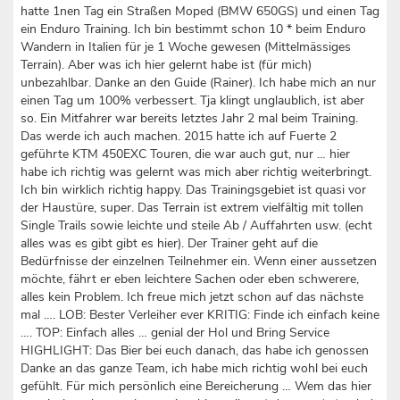
hatte 1nen Tag ein Straßen Moped (BMW 650GS) und einen Tag
ein Enduro Training. Ich bin bestimmt schon 10 * beim Enduro
Wandern in Italien für je 1 Woche gewesen (Mittelmässiges
Terrain). Aber was ich hier gelernt habe ist (für mich)
unbezahlbar. Danke an den Guide (Rainer). Ich habe mich an nur
einen Tag um 100% verbessert. Tja klingt unglaublich, ist aber
so. Ein Mitfahrer war bereits letztes Jahr 2 mal beim Training.
Das werde ich auch machen. 2015 hatte ich auf Fuerte 2
geführte KTM 450EXC Touren, die war auch gut, nur … hier
habe ich richtig was gelernt was mich aber richtig weiterbringt.
Ich bin wirklich richtig happy. Das Trainingsgebiet ist quasi vor
der Haustüre, super. Das Terrain ist extrem vielfältig mit tollen
Single Trails sowie leichte und steile Ab / Auffahrten usw. (echt
alles was es gibt gibt es hier). Der Trainer geht auf die
Bedürfnisse der einzelnen Teilnehmer ein. Wenn einer aussetzen
möchte, fährt er eben leichtere Sachen oder eben schwerere,
alles kein Problem. Ich freue mich jetzt schon auf das nächste
mal …. LOB: Bester Verleiher ever KRITIG: Finde ich einfach keine
…. TOP: Einfach alles … genial der Hol und Bring Service
HIGHLIGHT: Das Bier bei euch danach, das habe ich genossen
Danke an das ganze Team, ich habe mich richtig wohl bei euch
gefühlt. Für mich persönlich eine Bereicherung … Wem das hier