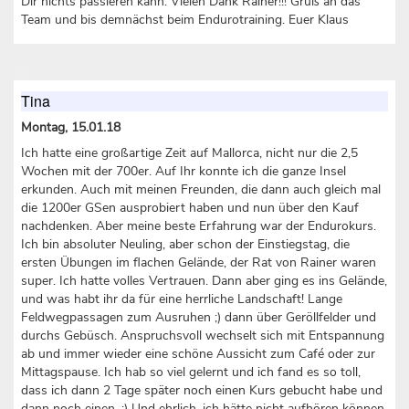
Dir nichts passieren kann. Vielen Dank Rainer!!! Gruß an das
Team und bis demnächst beim Endurotraining. Euer Klaus
Tina
Montag, 15.01.18
Ich hatte eine großartige Zeit auf Mallorca, nicht nur die 2,5
Wochen mit der 700er. Auf Ihr konnte ich die ganze Insel
erkunden. Auch mit meinen Freunden, die dann auch gleich mal
die 1200er GSen ausprobiert haben und nun über den Kauf
nachdenken. Aber meine beste Erfahrung war der Endurokurs.
Ich bin absoluter Neuling, aber schon der Einstiegstag, die
ersten Übungen im flachen Gelände, der Rat von Rainer waren
super. Ich hatte volles Vertrauen. Dann aber ging es ins Gelände,
und was habt ihr da für eine herrliche Landschaft! Lange
Feldwegpassagen zum Ausruhen ;) dann über Geröllfelder und
durchs Gebüsch. Anspruchsvoll wechselt sich mit Entspannung
ab und immer wieder eine schöne Aussicht zum Café oder zur
Mittagspause. Ich hab so viel gelernt und ich fand es so toll,
dass ich dann 2 Tage später noch einen Kurs gebucht habe und
dann noch einen. :) Und ehrlich, ich hätte nicht aufhören können.