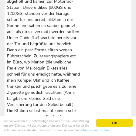
abgeholt und kamen zur Motorrad-
Station. Unsere Bikes (800GS und
1200GS) standen vor der Garage
schon für uns bereit, blitzten in der
Sonne und sahen so sauber geputzt
aus, als ob sie verkauft werden sollten.
Unser Guide Ralf wartete bereits vor
der Tür und begrüßte uns herzlich.
Dann ein paar Formalitäten wegen
Führerschein, Zulassungspapiere etc.
im Büro, wo Marion (die weibliche
Perle von Mallorquin Bikes) alles
schnell für uns erledigt hatte, während
mein Kumpel Olaf und ich Kaffee
tranken und ja, ich gebe es s zu, eine
Zigarette gemütlich rauchten. (Anm.
Es gibt um kleines Geld eine
Versicherung für den Selbstbehalt.)
Die Station selbst machte einen sehr
geräumigen und gepflegten Eindruck.
Wir verwenden nur notwendige Cookies für die Bereitstellung
Eine Unzahl von Motorrädern standen
Ok!
unserer Dienste. Mit der Nutzung unserer Dienste erklären Sie
in Reih und Glied sauber geputzt, wie
sich damit einverstanden, dass wir Cookies verwenden.
Infos zu den Cookies
in einem Verkaufsraum. Die