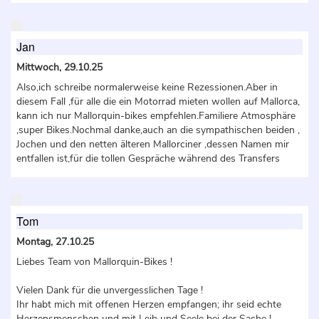
Jan
Mittwoch, 29.10.25
Also,ich schreibe normalerweise keine Rezessionen.Aber in
diesem Fall ,für alle die ein Motorrad mieten wollen auf Mallorca,
kann ich nur Mallorquin-bikes empfehlen.Familiere Atmosphäre
,super Bikes.Nochmal danke,auch an die sympathischen beiden ,
Jochen und den netten älteren Mallorciner ,dessen Namen mir
entfallen ist,für die tollen Gespräche während des Transfers
Tom
Montag, 27.10.25
Liebes Team von Mallorquin-Bikes !
Vielen Dank für die unvergesslichen Tage !
Ihr habt mich mit offenen Herzen empfangen; ihr seid echte
Herzensmenschen und mit Leib und Seele bei der Sache !