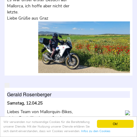
Mallorca, ich hoffe aber nicht der
letzte.
Liebe Grüße aus Graz
Gerald Rosenberger
Samstag, 12.04.25
Liebes Team von Mallorquin-Bikes,
vielen Dank für eine großartige
Wir verwenden nur notwendige Cookies für die Bereitstellung
Woche! Ich konnte drei verschiedene
Ok!
unserer Dienste. Mit der Nutzung unserer Dienste erklären Sie
Motorräder testen (1250 GS, Afrika
sich damit einverstanden, dass wir Cookies verwenden.
Infos zu den Cookies
Twin, R12) und habe jede Kurve