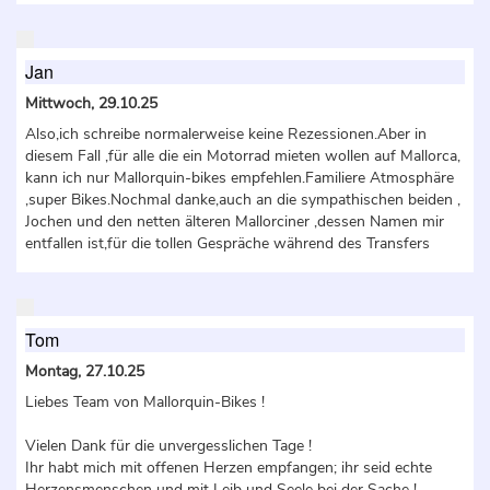
Jan
Mittwoch, 29.10.25
Also,ich schreibe normalerweise keine Rezessionen.Aber in
diesem Fall ,für alle die ein Motorrad mieten wollen auf Mallorca,
kann ich nur Mallorquin-bikes empfehlen.Familiere Atmosphäre
,super Bikes.Nochmal danke,auch an die sympathischen beiden ,
Jochen und den netten älteren Mallorciner ,dessen Namen mir
entfallen ist,für die tollen Gespräche während des Transfers
Tom
Montag, 27.10.25
Liebes Team von Mallorquin-Bikes !
Vielen Dank für die unvergesslichen Tage !
Ihr habt mich mit offenen Herzen empfangen; ihr seid echte
Herzensmenschen und mit Leib und Seele bei der Sache !