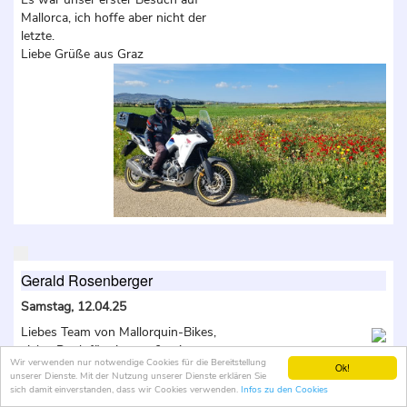
Mallorca, ich hoffe aber nicht der
letzte.
Liebe Grüße aus Graz
Gerald Rosenberger
Samstag, 12.04.25
Liebes Team von Mallorquin-Bikes,
vielen Dank für eine großartige
Wir verwenden nur notwendige Cookies für die Bereitstellung
Woche! Ich konnte drei verschiedene
Ok!
unserer Dienste. Mit der Nutzung unserer Dienste erklären Sie
Motorräder testen (1250 GS, Afrika
sich damit einverstanden, dass wir Cookies verwenden.
Infos zu den Cookies
Twin, R12) und habe jede Kurve