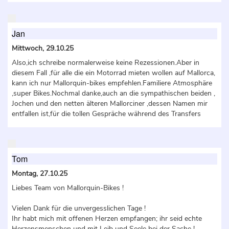
Jan
Mittwoch, 29.10.25
Also,ich schreibe normalerweise keine Rezessionen.Aber in
diesem Fall ,für alle die ein Motorrad mieten wollen auf Mallorca,
kann ich nur Mallorquin-bikes empfehlen.Familiere Atmosphäre
,super Bikes.Nochmal danke,auch an die sympathischen beiden ,
Jochen und den netten älteren Mallorciner ,dessen Namen mir
entfallen ist,für die tollen Gespräche während des Transfers
Tom
Montag, 27.10.25
Liebes Team von Mallorquin-Bikes !
Vielen Dank für die unvergesslichen Tage !
Ihr habt mich mit offenen Herzen empfangen; ihr seid echte
Herzensmenschen und mit Leib und Seele bei der Sache !