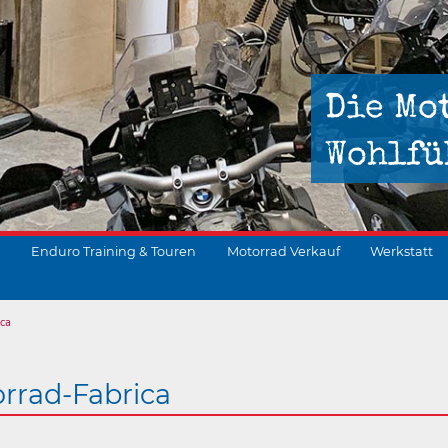
Die Mo
Wohlfü
Enduro Training & Touren
Motorrad Verkauf
Werkstatt
ica
suchen
rrad-Fabrica