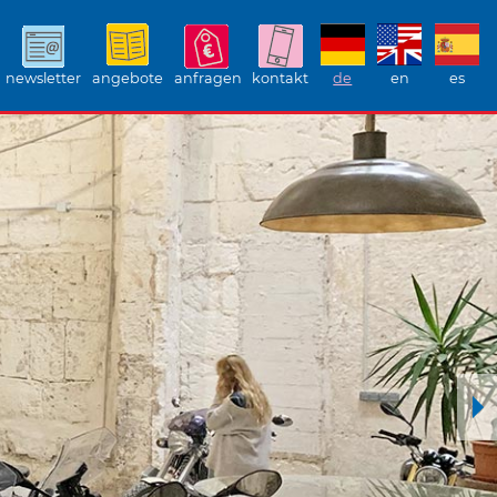
newsletter
angebote
anfragen
kontakt
de
en
es