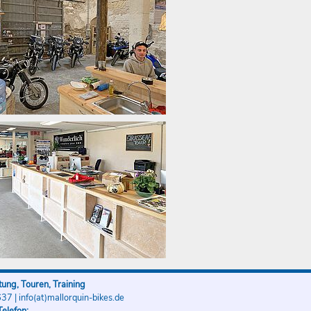
ung, Touren, Training
637
|
info(at)mallorquin-bikes.de