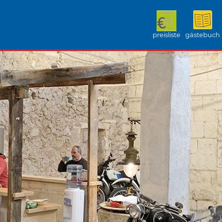
preisliste
gästebuch