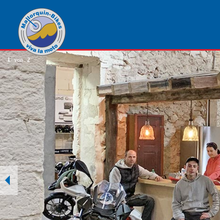
1
von
2