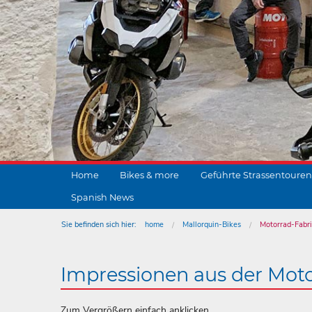
Home
Bikes & more
Geführte Strassentouren
Spanish News
Sie befinden sich hier:
home
Mallorquin-Bikes
Motorrad-Fabr
Impressionen aus der Moto
Zum Vergrößern einfach anklicken.