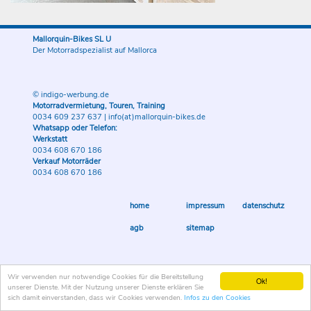
Mallorquin-Bikes SL U
Der Motorradspezialist auf Mallorca
© indigo-werbung.de
Motorradvermietung, Touren, Training
0034 609 237 637
|
info(at)mallorquin-bikes.de
Whatsapp oder Telefon:
Werkstatt
0034 608 670 186
Verkauf Motorräder
0034 608 670 186
home
impressum
datenschutz
agb
sitemap
Wir verwenden nur notwendige Cookies für die Bereitstellung
Ok!
unserer Dienste. Mit der Nutzung unserer Dienste erklären Sie
sich damit einverstanden, dass wir Cookies verwenden.
Infos zu den Cookies