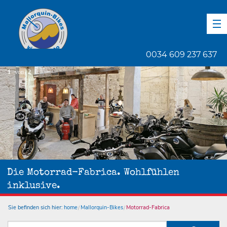
DE
EN
ES
0034 609 237 637
1
von
2
Die Motorrad-Fabrica. Wohlfühlen
inklusive.
Sie befinden sich hier:
home
Mallorquin-Bikes
Motorrad-Fabrica