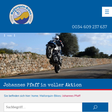
DE
EN
ES
0034 609 237 637
1
von
1
Johannes Pfaff in voller Aktion
Sie befinden sich hier:
home
Mallorquin-Bikes
Johannes Pfaff