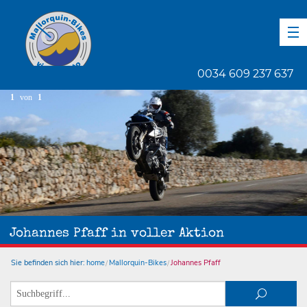
DE
EN
ES
0034 609 237 637
1
von
1
Johannes Pfaff in voller Aktion
Sie befinden sich hier:
home
Mallorquin-Bikes
Johannes Pfaff